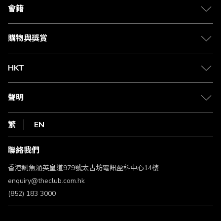
合作夥伴
會籍
Citi The Club 信用卡
會籍及專屬禮遇
媒體中心
賺取積分
購物與獎賞
兌換禮遇
物流與配送
Club 積分助手
Club Shopping 商品領取站
HKT
積分兌換
退款政策
csl.
常見問題
1010
聲明
在線客服
網上行
私隱聲明
HKT
繁
EN
使用條款
條款及細則
聯絡我們
不歧視及不騷擾聲明
認可牌照及通告
香港鰂魚涌英皇道979號太古坊電訊盈科中心14樓
enquiry@theclub.com.hk
(852) 183 3000