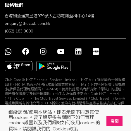
聯絡我們
不歧視及不騷擾聲明
認可牌照及通告
香港鰂魚涌英皇道979號太古坊電訊盈科中心14樓
enquiry@theclub.com.hk
(852) 183 3000
Club Care 為 HKT Financial Services Limited (「HKTIA」) 所經營的一個服務
品牌。HKTIA 為香港特別行政區保險業監管局 (「IA」) 下的持牌保險代理機構
(持牌保險代理牌照號碼：FA2474)。使用於此網站內所有對「保險」的提述、
與所有保險產品及保險推廣均由 HKTIA 為你直接安排。Club HKT Limited
(「The Club」) 、The Club Travel Services Limited (「Club Travel」) 及香港
電訊集團所有其他公司 (HKTIA除外) 並沒有就相關保險產品或推廣安排任何保
險合約或進行其他受規管活動 (定義見《保險業條例》)。
繼續訪問/使用本網站，即表示閣下同意其使
© The Club 2026. 保留所有權利
用cookies。要了解更多有關閣下如何管理
關閉
cookies設置以及我們網站如何使用cookies的
立即下載The Club手機app
開啟
資料，請閱讀我們的
Cookies政策
展開屬於你的獎賞之旅