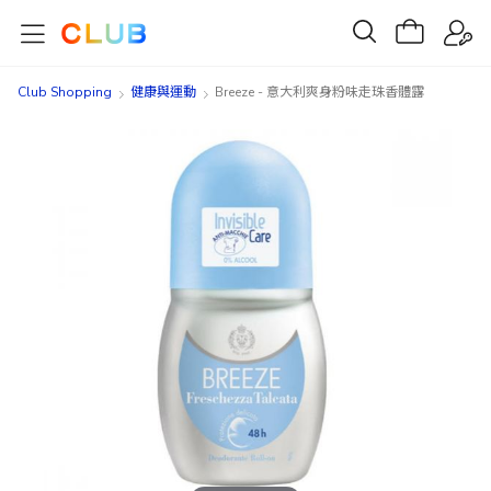
Club Shopping
健康與運動
Breeze - 意大利爽身粉味走珠香體露
Skip
Skip
to
to
the
the
end
beginning
of
of
the
the
images
images
gallery
gallery