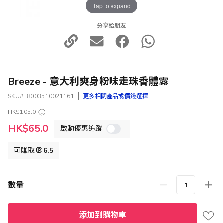
Tap to expand
分享給朋友
Breeze - 意大利爽身粉味走珠香體露
SKU
8003510021161
更多相關產品或價錢選擇
HK$105.0
特
HK$65.0
啟動優惠追蹤
殊
價
格
可賺取
6.5
數量
添加到購物車