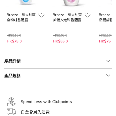
Breeze - 意大利爽
Breeze - 意大利完
Breeze 
身粉味香體露
美儷人走珠香體露
然親膚香
HK$110.0
HK$105.0
HK$110.0
特
特
特
HK$75.0
HK$65.0
HK$75.0
殊
殊
殊
價
價
價
格
格
格
產品詳情
產品規格
Spend Less with Clubpoints
白金會員免運費