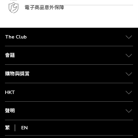
電子商品意外保障
The Club
關於 The Club
合作夥伴
會籍
Citi The Club 信用卡
會籍及專屬禮遇
媒體中心
賺取積分
購物與獎賞
兌換禮遇
物流與配送
Club 積分助手
Club Shopping 商品領取站
HKT
積分兌換
退款政策
csl.
常見問題
1010
聲明
在線客服
網上行
私隱聲明
HKT
繁
EN
使用條款
條款及細則