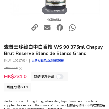
Tap to expand
分享給朋友
查普王珍藏白中白香檳 WS 90 375ml Chapuy
Brut Reserve Blanc de Blancs Grand
SKU
10217914
更多相關產品或價錢選擇
HK$380.0
特
HK$231.0
啟動優惠追蹤
殊
價
格
可賺取
23.1
Under the law of Hong Kong, intoxicating liquor must not be sold or
supplied to a minor in the course of business.根據香港法律，不得在業務過