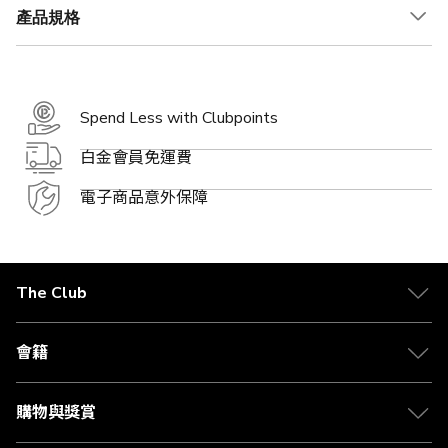
產品規格
Spend Less with Clubpoints
白金會員免運費
電子商品意外保障
The Club
關於 The Club
合作夥伴
會籍
Citi The Club 信用卡
會籍及專屬禮遇
媒體中心
賺取積分
購物與獎賞
兌換禮遇
物流與配送