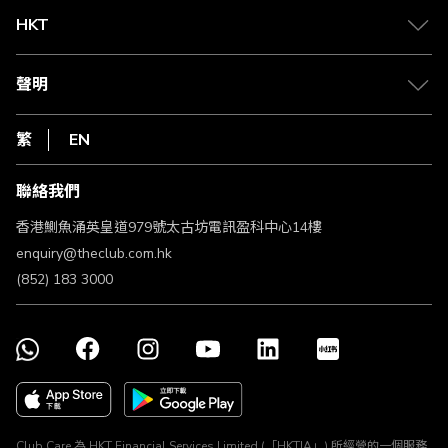
Club 積分助手
Club Shopping 商品領取站
HKT
積分兌換
退款政策
csl.
常見問題
1010
聲明
在線客服
網上行
私隱聲明
HKT
繁
EN
使用條款
條款及細則
聯絡我們
不歧視及不騷擾聲明
認可牌照及通告
香港鰂魚涌英皇道979號太古坊電訊盈科中心14樓
enquiry@theclub.com.hk
(852) 183 3000
Club Care 為 HKT Financial Services Limited (「HKTIA」) 所經營的一個服務