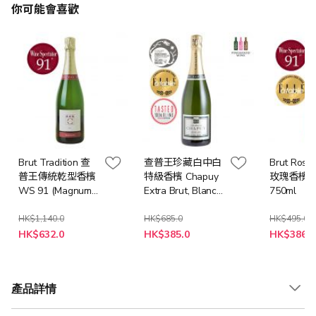
你可能會喜歡
Brut Tradition 查
查普王珍藏白中白
Brut Ros
普王傳統乾型香檳
特級香檳 Chapuy
玫瑰香檳 W
WS 91 (Magnum
Extra Brut, Blanc
750ml
1.5L)
de Blancs, Grand
Cru
HK$1,140.0
HK$685.0
HK$495.0
特
特
特
HK$632.0
HK$385.0
HK$386.0
殊
殊
殊
價
價
價
格
格
格
產品詳情