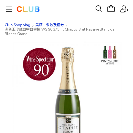
Club Shopping
美酒、餐飲及禮券​
查普王珍藏白中白香檳 WS 90 375ml Chapuy Brut Reserve Blanc de
Blancs Grand
Skip
Skip
to
to
the
the
end
beginning
of
of
the
the
images
images
gallery
gallery