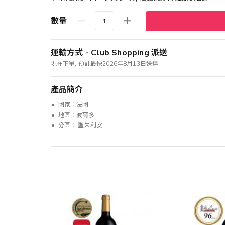
數量
運輸方式 - Club Shopping 派送
現在下單, 預計最快2026年8月13日送達
產品簡介
國家︰法國
地區︰波爾多
分區︰ 聖朱利安