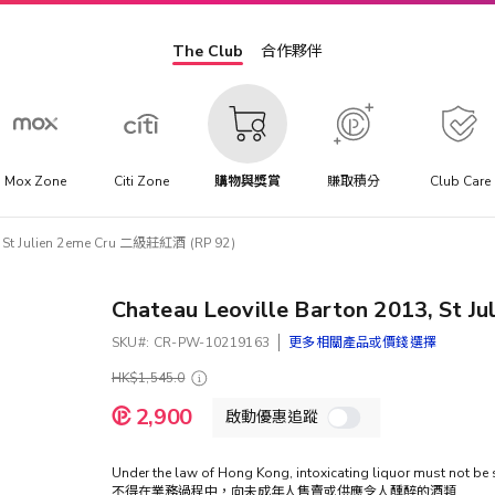
The Club
合作夥伴
Mox Zone
Citi Zone
購物與獎賞
賺取積分
Club Care
3, St Julien 2eme Cru 二級莊紅酒 (RP 92)
Chateau Leoville Barton 2013, St
SKU
CR-PW-10219163
更多相關產品或價錢選擇
HK$1,545.0
特
2,900
啟動優惠追蹤
殊
價
格
Under the law of Hong Kong, intoxicating liquor must not 
不得在業務過程中，向未成年人售賣或供應令人醺醉的酒類