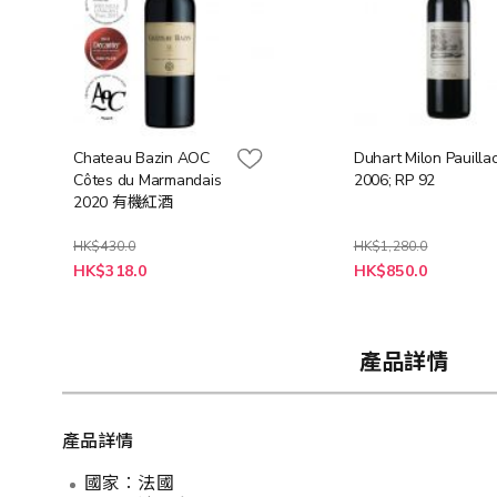
Chateau Bazin AOC
Duhart Milon Pauilla
Côtes du Marmandais
2006; RP 92
2020 有機紅酒
HK$430.0
HK$1,280.0
特
特
HK$318.0
HK$850.0
殊
殊
價
價
格
格
產品詳情
產品詳情
國家︰法國