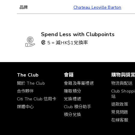
品牌
Chateau Leoville Barton
Spend Less with Clubpoints
5 = 減HK$1兌換率
The Club
會籍
購物與獎
關於 The Club
會籍及專屬禮遇
物流與配送
合作夥伴
賺取積分
Club Shop
站
Citi The Club 信用卡
兌換禮遇
退款政策
媒體中心
Club 積分助手
常見問題
積分兌換
在線客服