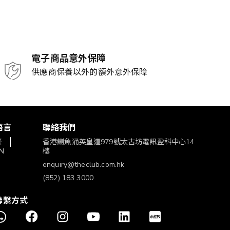
電子商品意外保障
供應商保養以外的額外意外保障
語言
聯絡我們
繁
香港鰂魚涌英皇道979號太古坊電訊盈科中心14
N
樓
enquiry@theclub.com.hk
(852) 183 3000
聯繫方式