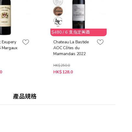
$480 / 6 支指定美酒
t Exupery
Chateau La Bastide
6 Margaux
AOC Côtes du
Marmandais 2022
HK$250.0
特
0
HK$128.0
殊
價
格
產品規格