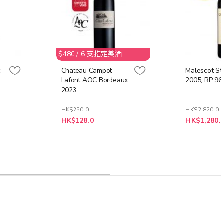
$480 / 6 支指定美酒
c
Chateau Campot
Malescot S
Lafont AOC Bordeaux
2005; RP 9
2023
HK$250.0
HK$2,820.0
特
特
HK$128.0
HK$1,280.
殊
殊
價
價
格
格