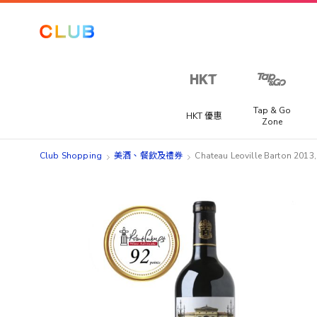
Tap & Go
HKT 優惠
Zone
Club Shopping
美酒、餐飲及禮券​
Chateau Leoville Barton 201
Skip
Skip
to
to
the
the
end
beginning
of
of
the
the
images
images
gallery
gallery