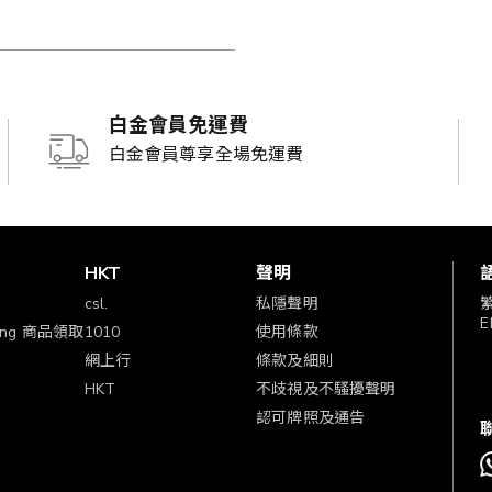
白金會員免運費
白金會員尊享全場免運費
賞
HKT
聲明
csl.
私隱聲明
E
ping 商品領取
1010
使用條款
網上行
條款及細則
HKT
不歧視及不騷擾聲明
認可牌照及通告