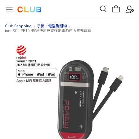
Club Shopping
手機、電腦及潮物
inno3C i-PB15 45W快速充電移動電源連內置充電線
Skip
Skip
to
to
the
the
end
beginning
of
of
the
the
images
images
gallery
gallery