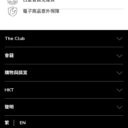
白金會員免運費
電子商品意外保障
The Club
關於 The Club
合作夥伴
會籍
Citi The Club 信用卡
會籍及專屬禮遇
媒體中心
賺取積分
購物與獎賞
兌換禮遇
物流與配送
Club 積分助手
Club Shopping 商品領取站
HKT
積分兌換
退款政策
csl.
常見問題
1010
聲明
在線客服
網上行
私隱聲明
HKT
繁
EN
使用條款