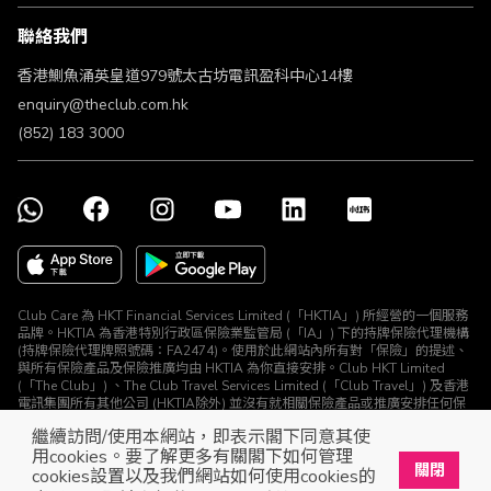
條款及細則
聯絡我們
不歧視及不騷擾聲明
認可牌照及通告
香港鰂魚涌英皇道979號太古坊電訊盈科中心14樓
enquiry@theclub.com.hk
(852) 183 3000
Club Care 為 HKT Financial Services Limited (「HKTIA」) 所經營的一個服務
品牌。HKTIA 為香港特別行政區保險業監管局 (「IA」) 下的持牌保險代理機構
(持牌保險代理牌照號碼：FA2474)。使用於此網站內所有對「保險」的提述、
與所有保險產品及保險推廣均由 HKTIA 為你直接安排。Club HKT Limited
(「The Club」) 、The Club Travel Services Limited (「Club Travel」) 及香港
電訊集團所有其他公司 (HKTIA除外) 並沒有就相關保險產品或推廣安排任何保
險合約或進行其他受規管活動 (定義見《保險業條例》)。
繼續訪問/使用本網站，即表示閣下同意其使
© The Club 2026. 保留所有權利
用cookies。要了解更多有關閣下如何管理
關閉
cookies設置以及我們網站如何使用cookies的
立即下載The Club手機app