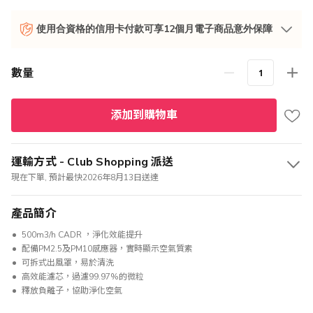
使用合資格的信用卡付款可享12個月電子商品意外保障
數量
添加到購物車
運輸方式 - Club Shopping 派送
現在下單, 預計最快2026年8月13日送達
產品簡介
500m3/h CADR ，淨化效能提升
配備PM2.5及PM10感應器，實時顯示空氣質素
可拆式出風罩，易於清洗
高效能濾芯，過濾99.97%的微粒
釋放負離子，協助淨化空氣