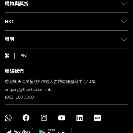
媒體中心
賺取積分
購物與獎賞
兌換禮遇
物流與配送
Club 積分助手
Club Shopping 商品領取站
HKT
積分兌換
退款政策
csl.
常見問題
1010
聲明
在線客服
網上行
私隱聲明
HKT
繁
EN
使用條款
條款及細則
聯絡我們
不歧視及不騷擾聲明
認可牌照及通告
香港鰂魚涌英皇道979號太古坊電訊盈科中心14樓
enquiry@theclub.com.hk
(852) 183 3000