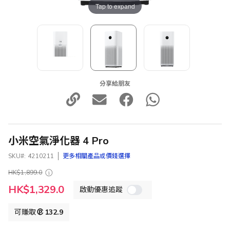
Tap to expand
分享給朋友
小米空氣淨化器 4 Pro
SKU
4210211
更多相關產品或價錢選擇
HK$1,899.0
特
HK$1,329.0
啟動優惠追蹤
殊
價
格
可賺取
132.9