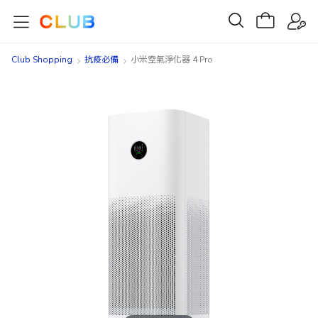
Club Shopping
抗疫必備
小米空氣淨化器 4 Pro
Skip
Skip
to
to
the
the
end
beginning
of
of
the
the
images
images
gallery
gallery