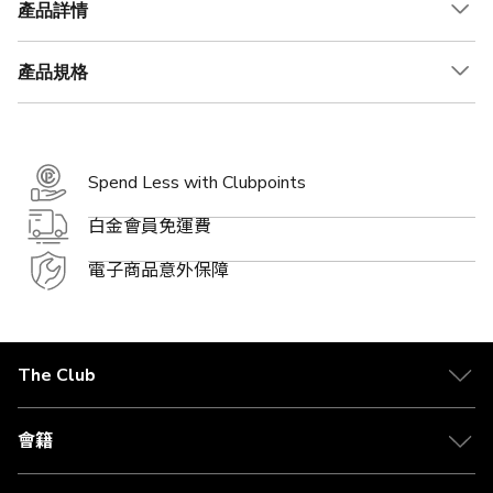
產品詳情
產品規格
Spend Less with Clubpoints
白金會員免運費
電子商品意外保障
The Club
關於 The Club
合作夥伴
會籍
Citi The Club 信用卡
會籍及專屬禮遇