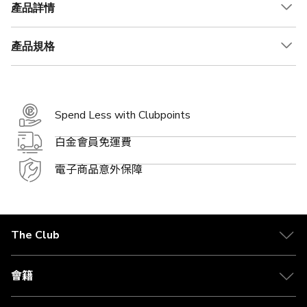
產品詳情
產品規格
Spend Less with Clubpoints
白金會員免運費
電子商品意外保障
The Club
關於 The Club
合作夥伴
會籍
Citi The Club 信用卡
會籍及專屬禮遇