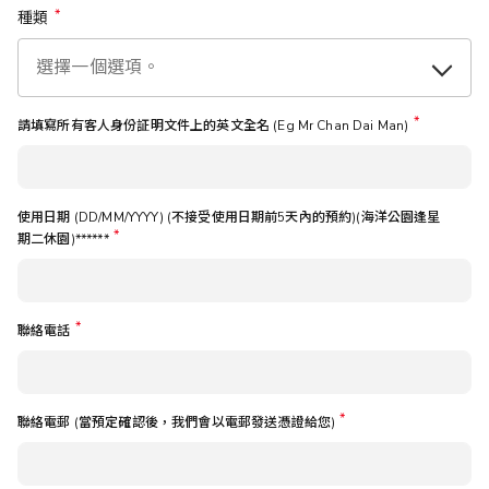
種類
請填寫所有客人身份証明文件上的英文全名 (Eg Mr Chan Dai Man)
使用日期 (DD/MM/YYYY) (不接受使用日期前5天內的預約)(海洋公園逢星
期二休園)******
聯絡電話
聯絡電郵 (當預定確認後，我們會以電郵發送憑證給您)