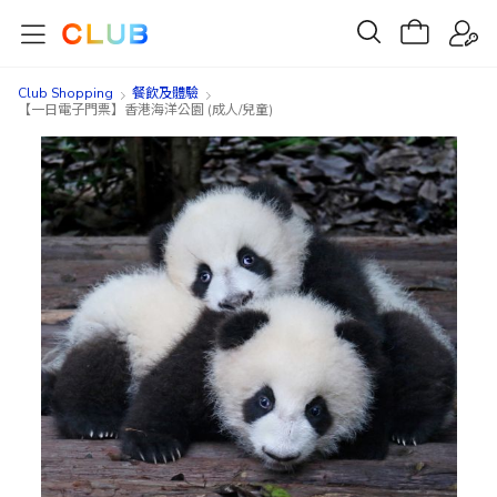
Club Shopping
餐飲及體驗
【一日電子門票】香港海洋公園 (成人/兒童)
Skip
Skip
to
to
the
the
end
beginning
of
of
the
the
images
images
gallery
gallery