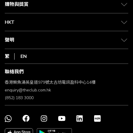
媒體中心
賺取積分
購物與獎賞
兌換禮遇
物流與配送
Club 積分助手
Club Shopping 商品領取站
HKT
積分兌換
退款政策
csl.
常見問題
1010
聲明
在線客服
網上行
私隱聲明
HKT
繁
EN
使用條款
條款及細則
聯絡我們
不歧視及不騷擾聲明
認可牌照及通告
香港鰂魚涌英皇道979號太古坊電訊盈科中心14樓
enquiry@theclub.com.hk
(852) 183 3000