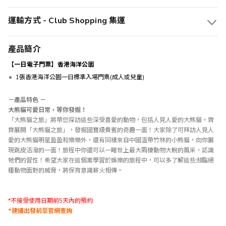
運輸方式 - Club Shopping 集運
產品簡介
【一日電子門票】香港海洋公園
1張香港海洋公園一日標準入場門票(成人或兒童)
－產品特色 －
大熊貓可愛日常，等你發掘！
「大熊貓之旅」將帶您探訪這些深受喜愛的動物，包括人見人愛的大熊貓。齊
齊展開「大熊貓之旅」，發掘國寶級貴賓的奇趣一面！大家除了可拜訪人見人
愛的大熊貓明星盈盈和樂樂外，還有同樣來自中國溫帶竹林的小熊貓，向你展
現跳皮活潑的一面！旅程中你還可以一睹世上最大兩棲動物大鯢的風采，認識
牠們的習性！希望大家在這個寓學習於娛樂的旅程中，可以多了解這些瀕臨絕
種動物面對的威脅，將保育意識薪火相傳。
*不接受使用日期前5天內的預約
*建議出發前至
官網查詢