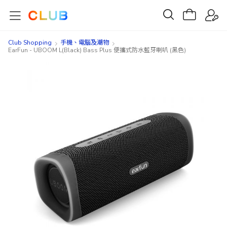
Club Shopping
手機、電腦及潮物
EarFun - UBOOM L(Black) Bass Plus 便攜式防水藍牙喇叭 (黑色)
Skip
Skip
to
to
the
the
end
beginning
of
of
the
the
images
images
gallery
gallery