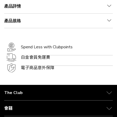
產品詳情
產品規格
Spend Less with Clubpoints
白金會員免運費
電子商品意外保障
The Club
關於 The Club
合作夥伴
會籍
Citi The Club 信用卡
會籍及專屬禮遇