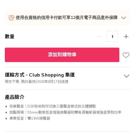
使用合資格的信用卡付款可享12個月電子商品意外保障
數量
添加到購物車
運輸方式 - Club Shopping 集運
現在下單, 預計最快2026年8月17日送達
產品簡介
完美聲音｜DSP技術和可切換三種聲音模式的立體體驗
如臨現場｜55mm動態低音增強揚聲器和雙無源輻射器增強音質和功率
專業低音｜雙14W揚聲器