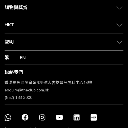
媒體中心
賺取積分
購物與獎賞
兌換禮遇
物流與配送
Club 積分助手
Club Shopping 商品領取站
HKT
積分兌換
退款政策
csl.
常見問題
1010
聲明
在線客服
網上行
私隱聲明
HKT
繁
EN
使用條款
條款及細則
聯絡我們
不歧視及不騷擾聲明
認可牌照及通告
香港鰂魚涌英皇道979號太古坊電訊盈科中心14樓
enquiry@theclub.com.hk
(852) 183 3000