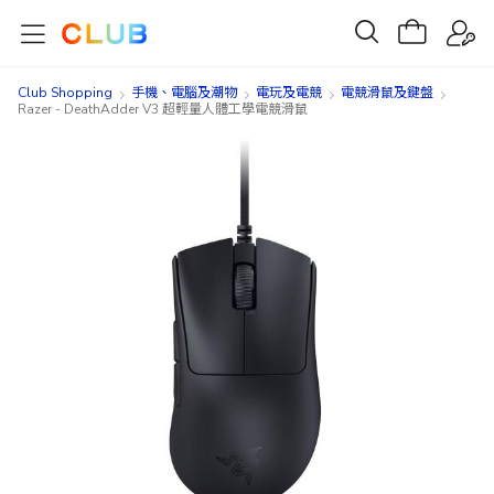
Club Shopping
手機、電腦及潮物
電玩及電競
電競滑鼠及鍵盤
Razer - DeathAdder V3 超輕量人體工學電競滑鼠
Skip
Skip
to
to
the
the
end
beginning
of
of
the
the
images
images
gallery
gallery