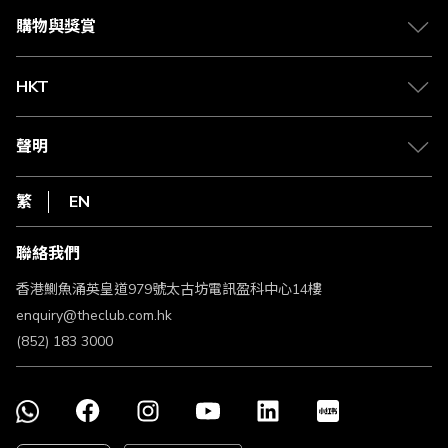
媒體中心
賺取積分
購物與獎賞
兌換禮遇
物流與配送
Club 積分助手
Club Shopping 商品領取站
HKT
積分兌換
退款政策
csl.
常見問題
1010
聲明
在線客服
網上行
私隱聲明
HKT
繁
EN
使用條款
條款及細則
聯絡我們
不歧視及不騷擾聲明
認可牌照及通告
香港鰂魚涌英皇道979號太古坊電訊盈科中心14樓
enquiry@theclub.com.hk
(852) 183 3000