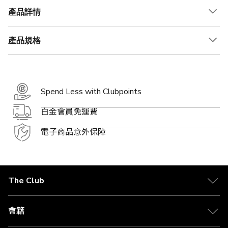
產品詳情
產品規格
Spend Less with Clubpoints
白金會員免運費
電子商品意外保障
The Club
關於 The Club
合作夥伴
會籍
Citi The Club 信用卡
會籍及專屬禮遇