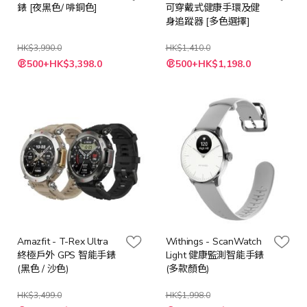
錶 [夜黑色/ 啡銅色]
可穿戴式健康手環及健
身追蹤器 [多色選擇]
HK$3,990.0
HK$1,410.0
500+HK$3,398.0
500+HK$1,198.0
Amazfit - T-Rex Ultra
Withings - ScanWatch
終極戶外 GPS 智能手錶
Light 健康監測智能手錶
(黑色 / 沙色)
(多款顏色)
HK$3,499.0
HK$1,998.0