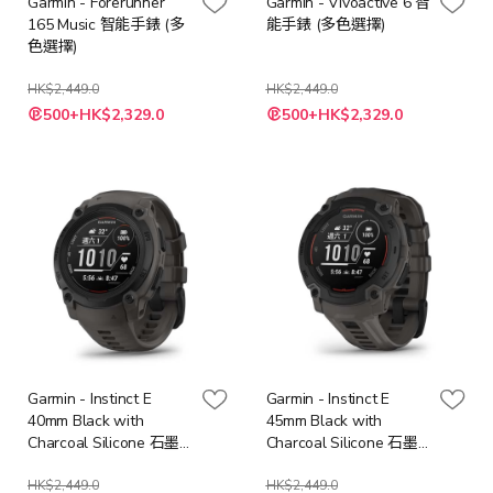
Garmin - Forerunner
Garmin - Vivoactive 6 智
165 Music 智能手錶 (多
能手錶 (多色選擇)
色選擇)
HK$2,449.0
HK$2,449.0
500+HK$2,329.0
500+HK$2,329.0
Garmin - Instinct E
Garmin - Instinct E
40mm Black with
45mm Black with
Charcoal Silicone 石墨
Charcoal Silicone 石墨
灰智能手錶
灰智能手錶
HK$2,449.0
HK$2,449.0