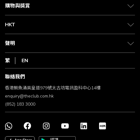
媒體中心
賺取積分
購物與獎賞
兌換禮遇
物流與配送
Club 積分助手
Club Shopping 商品領取站
HKT
積分兌換
退款政策
csl.
常見問題
1010
聲明
在線客服
網上行
私隱聲明
HKT
繁
EN
使用條款
條款及細則
聯絡我們
不歧視及不騷擾聲明
認可牌照及通告
香港鰂魚涌英皇道979號太古坊電訊盈科中心14樓
enquiry@theclub.com.hk
(852) 183 3000