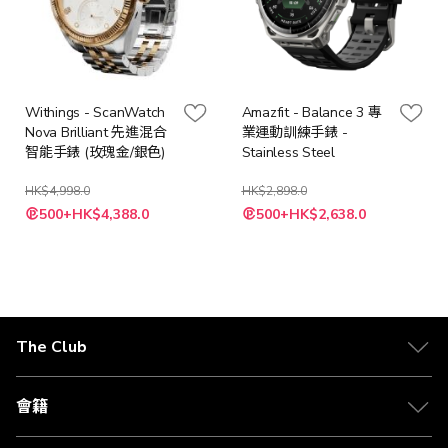
Withings - ScanWatch
Amazfit - Balance 3 專
Nova Brilliant 先進混合
業運動訓練手錶 -
智能手錶 (玫瑰金/銀色)
Stainless Steel
HK$4,998.0
HK$2,898.0
特
500+HK$4,388.0
500+HK$2,638.0
殊
價
格
The Club
關於 The Club
合作夥伴
會籍
Citi The Club 信用卡
會籍及專屬禮遇