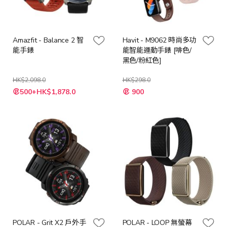
Amazfit - Balance 2 智
Havit - M9062 時尚多功
能手錶
能智能運動手錶 [啡色/
黑色/粉紅色]
HK$2,098.0
HK$298.0
特
500+HK$1,878.0
900
殊
價
格
POLAR - Grit X2 戶外手
POLAR - LOOP 無螢幕