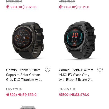
HK$6,099.0
能手錶
HK$8,999.0
特
500+HK$5,979.0
500+HK$8,879.0
殊
價
格
Garmin - Fenix 8 51mm
Garmin - Fenix E 47mm
Sapphire Solar Carbon
AMOLED Slate Gray
Gray DLC Titanium with
with Black Silicone 岩灰
Black Silicone 石墨灰智
鋼智能手錶
能手錶
HK$9,799.0
HK$6,599.0
特
特
500+HK$9,679.0
500+HK$3,979.0
殊
殊
價
價
格
格