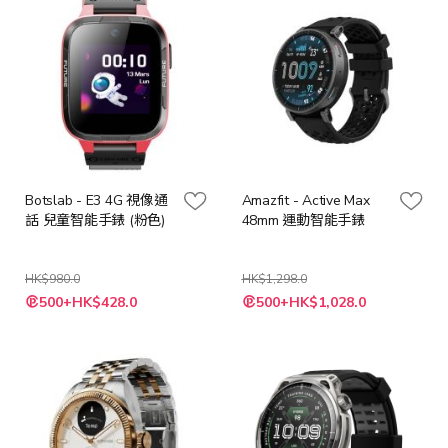
Botslab - E3 4G 視像通
Amazfit - Active Max
話 兒童智能手錶 (粉色)
48mm 運動智能手錶
HK$980.0
HK$1,298.0
特
特
500+HK$428.0
500+HK$1,028.0
殊
殊
價
價
格
格