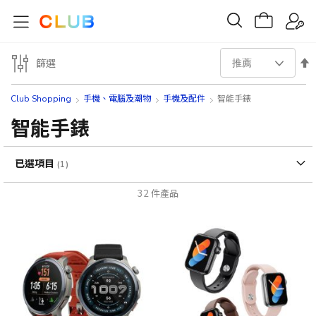
設
篩選
置
Club Shopping
手機、電腦及潮物
手機及配件
智能手錶
降
智能手錶
序
已選項目
方
32
件產品
向