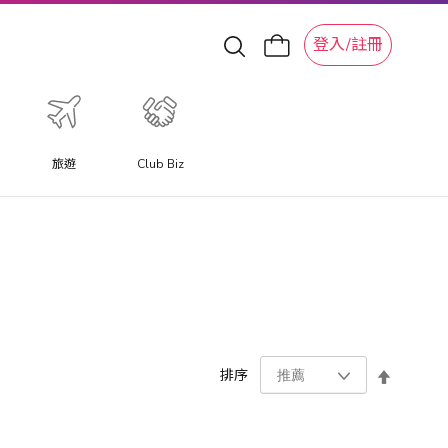
登入/註冊
旅遊
Club Biz
設
排序
置
降
序
方