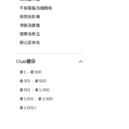
平板電腦及繪圖板
商用投影機
滑鼠及鍵盤
健康及衛生
辦公室傢俬
Club積分
1
-
300
301
-
500
501
-
1,000
1,001
-
2,000
2,001
+