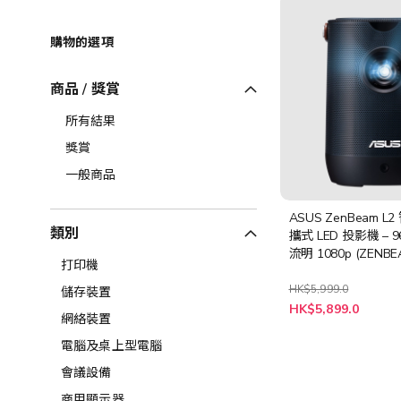
購物的選項
商品 / 獎賞
所有結果
獎賞
一般商品
ASUS ZenBeam L
類別
攜式 LED 投影機 – 96
流明 1080p (ZENBE
打印機
[預計送貨時間: 10-2
HK$5,999.0
儲存裝置
特
HK$5,899.0
殊
網絡裝置
價
格
電腦及桌上型電腦
會議設備
商用顯示器