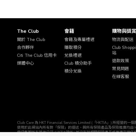
The Club
會籍
購物與獎
關於 The Club
會籍及專屬禮遇
物流與配送
合作夥伴
賺取積分
Club Shop
站
Citi The Club 信用卡
兌換禮遇
退款政策
媒體中心
Club 積分助手
常見問題
積分兌換
在線客服
Club Care 為 HKT Financial Services Limited (「HK
使用於此網站內所有對「保險」的提述、與所有保險產品及保險推廣均由 HKTIA 為你直接安排。Clu
電訊集團所有其他公司 (HKTIA除外) 並沒有就相關保險產品或推廣安排