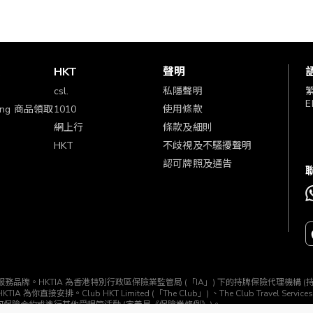
賞
HKT
聲明
csl.
私隱聲明
E
ping 商品領取
1010
使用條款
網上行
條款及細則
HKT
不歧視及不騷擾聲明
認可牌照及通告
TIA」) 所經營的一個服務品牌。HKTIA 為香港特別行政區保險業監管局 (「IA」) 下的持牌保險代理機
b HKT Limited (「The Club」) 、The Club Travel Services Limi
任何保險合約或進行其他受規管活動 (定義見《保險業條例》)。