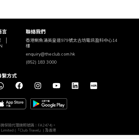
語言
聯絡我們
繁
香港鰂魚涌英皇道979號太古坊電訊盈科中心14
N
樓
enquiry@theclub.com.hk
(852) 183 3000
聯繫方式
構 (持牌保險代理牌照號碼：FA2474)。
ted (「Club Travel」) 及香港