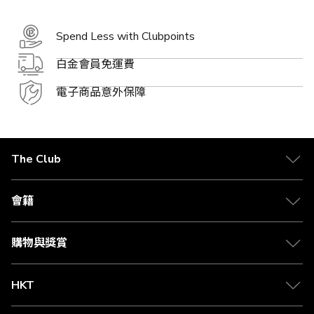
Spend Less with Clubpoints
白金會員免運費
電子商品意外保障
The Club
關於 The Club
合作夥伴
會籍
Citi The Club 信用卡
會籍及專屬禮遇
媒體中心
賺取積分
購物與獎賞
兌換禮遇
物流與配送
Club 積分助手
Club Shopping 商品領取站
HKT
積分兌換
退款政策
csl.