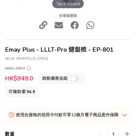
Tap to expand
分享給朋友
Emay Plus - LLLT-Pro 健髮梳 - EP-801
SKU
EMAYPLUS_EP801
HK$1,399.0
特
HK$949.0
啟動優惠追蹤
殊
價
格
可賺取
94.9
使用合資格的信用卡付款可享12個月電子商品意外保障
數量