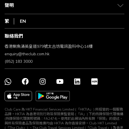
常見問題
1010
聲明
在線客服
網上行
私隱聲明
HKT
繁
EN
使用條款
條款及細則
聯絡我們
不歧視及不騷擾聲明
認可牌照及通告
香港鰂魚涌英皇道979號太古坊電訊盈科中心14樓
enquiry@theclub.com.hk
(852) 183 3000
Club Care 為 HKT Financial Services Limited (「HKTIA」) 所經營的一個服務
品牌。HKTIA 為香港特別行政區保險業監管局 (「IA」) 下的持牌保險代理機構
(持牌保險代理牌照號碼：FA2474)。使用於此網站內所有對「保險」的提述、
與所有保險產品及保險推廣均由 HKTIA 為你直接安排。Club HKT Limited
(「The Club」) 、The Club Travel Services Limited (「Club Travel」) 及香港