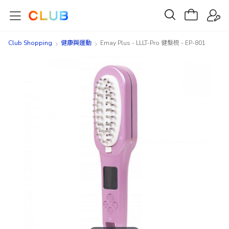
Club Shopping
健康與運動
Emay Plus - LLLT-Pro 健髮梳 - EP-801
Skip
Skip
to
to
the
the
end
beginning
of
of
the
the
images
images
gallery
gallery