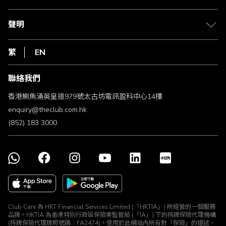
積分兌換
退款政策
csl.
常見問題
1010
聲明
在線客服
網上行
私隱聲明
HKT
繁
EN
使用條款
條款及細則
聯絡我們
不歧視及不騷擾聲明
認可牌照及通告
香港鰂魚涌英皇道979號太古坊電訊盈科中心14樓
enquiry@theclub.com.hk
(852) 183 3000
Club Care 為 HKT Financial Services Limited (「HKTIA」) 所經營的一個服務
品牌。HKTIA 為香港特別行政區保險業監管局 (「IA」) 下的持牌保險代理機構
(持牌保險代理牌照號碼：FA2474)。使用於此網站內所有對「保險」的提述、