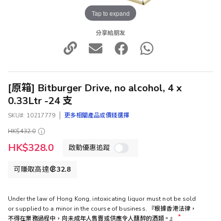
Tap to expand
分享給朋友
[原箱] Bitburger Drive, no alcohol, 4 x
0.33Ltr -24 支
SKU
10217779
更多相關產品或價錢選擇
HK$432.0
特
HK$328.0
啟動優惠追蹤
殊
價
格
可賺取高達
32.8
Under the law of Hong Kong, intoxicating liquor must not be sold
or supplied to a minor in the course of business. 『根據香港法律，
不得在業務過程中，向未成年人售賣或供應令人醺醉的酒類。』