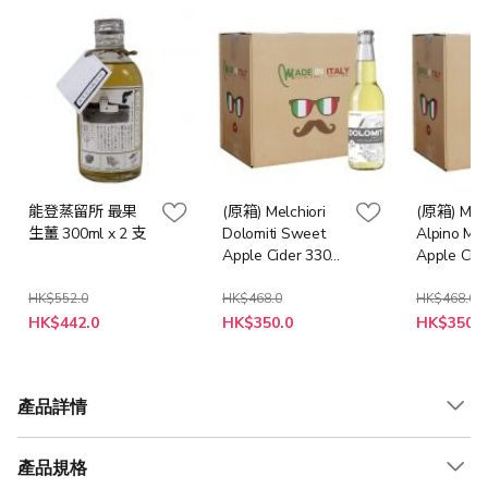
能登蒸留所 最果
(原箱) Melchiori
(原箱) Melc
生薑 300ml x 2 支
Dolomiti Sweet
Alpino Me
Apple Cider 330ml
Apple Cid
x 12 支
x 12 支
HK$552.0
HK$468.0
HK$468.0
特
特
特
HK$442.0
HK$350.0
HK$350.0
殊
殊
殊
價
價
價
格
格
格
產品詳情
產品規格