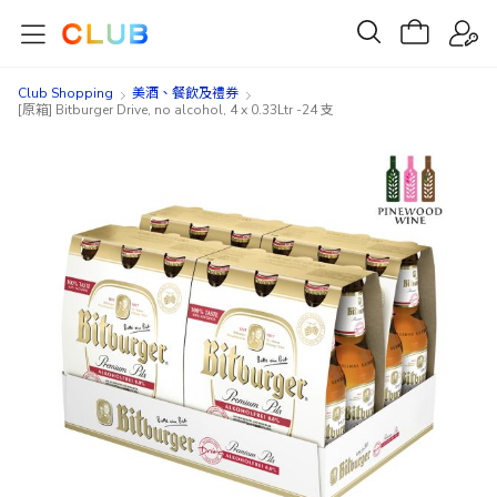
Club Shopping
美酒、餐飲及禮券​
[原箱] Bitburger Drive, no alcohol, 4 x 0.33Ltr -24 支
Skip
Skip
to
to
the
the
end
beginning
of
of
the
the
images
images
gallery
gallery