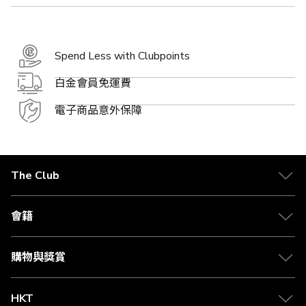
Spend Less with Clubpoints
白金會員免運費
電子商品意外保障
The Club
關於 The Club
合作夥伴
會籍
Citi The Club 信用卡
會籍及專屬禮遇
媒體中心
賺取積分
購物與獎賞
兌換禮遇
物流與配送
Club 積分助手
Club Shopping 商品領取站
HKT