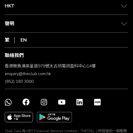
Club 積分助手
Club Shopping 商品領取站
HKT
積分兌換
退款政策
csl.
常見問題
1010
聲明
在線客服
網上行
私隱聲明
HKT
繁
EN
使用條款
條款及細則
聯絡我們
不歧視及不騷擾聲明
認可牌照及通告
香港鰂魚涌英皇道979號太古坊電訊盈科中心14樓
enquiry@theclub.com.hk
(852) 183 3000
Club Care 為 HKT Financial Services Limited (「HKTIA」) 所經營的一個服務