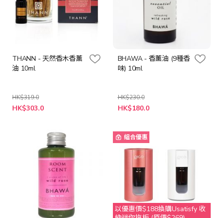
THANN - 天然香木香薰
BHAWA - 香薰油 (9種香
油 10ml
味) 10ml
HK$319.0
HK$230.0
特
HK$303.0
HK$180.0
殊
價
格
組合優惠
以優惠價$188換購Usatisfy 收
納迷你拖板 (原價$269)