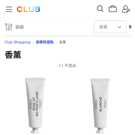
設
篩選
置
Club Shopping
健康與運動
香薰
降
香薰
序
31
件產品
方
向