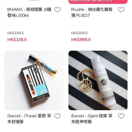
BHAWA - 房間香薰 (6種
Picolife - 納米霧化擴香
香味) 200ml
儀 PL0027
HK$168.0
HK$998.0
HK$138.0
HK$899.0
iSecret - iTravel 愛遊 草
iSecret - iSpirit 提振 草
本舒緩筆
本提神噴霧