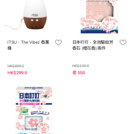
ITSU - The Vibez 香薰
日本叮叮 - 全效驅蚊芳
機
香石 (櫻花香) 兩件
HK$130.0
HK$899.0
特
特
HK$299.0
550
殊
殊
價
價
格
格