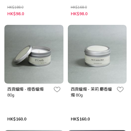
HK$188.0
HK$168.0
特
特
HK$98.0
HK$98.0
殊
殊
價
價
格
格
西貢蠟燭 - 檀香蠟燭
西貢蠟燭 - 茉莉 麝香蠟
80g
燭 80g
HK$160.0
HK$160.0