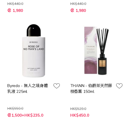
HK$440.0
HK$440.0
特
特
1,980
1,980
殊
殊
價
價
格
格
Byredo - 無人之境身體
THANN - 伯爵茶天然藤
乳液 225ml
枝香薰 150ml
HK$550.0
HK$529.0
特
特
1,500+HK$235.0
HK$450.0
殊
殊
價
價
格
格