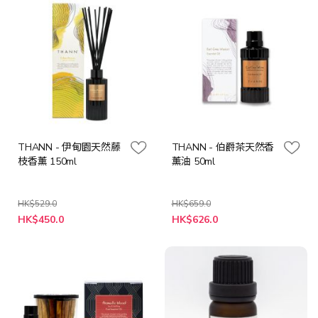
THANN - 伊甸園天然藤
THANN - 伯爵茶天然香
枝香薰 150ml
薰油 50ml
HK$529.0
HK$659.0
特
特
HK$450.0
HK$626.0
殊
殊
價
價
格
格