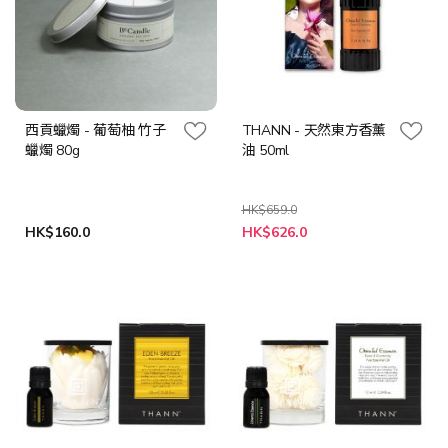
西貢蠟燭 - 葡萄柚 竹子
THANN - 天然東方香薰
蠟燭 80g
油 50ml
HK$659.0
特
HK$160.0
HK$626.0
殊
價
格