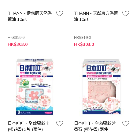
THANN - 伊甸園天然香
THANN - 天然東方香薰
薰油 10ml
油 10ml
HK$319.0
HK$319.0
特
特
HK$303.0
HK$303.0
殊
殊
價
價
格
格
日本叮叮 - 全效驅蚊卡
日本叮叮 - 全效驅蚊芳
(櫻花香) 3片 (兩件)
香石 (櫻花香) 兩件