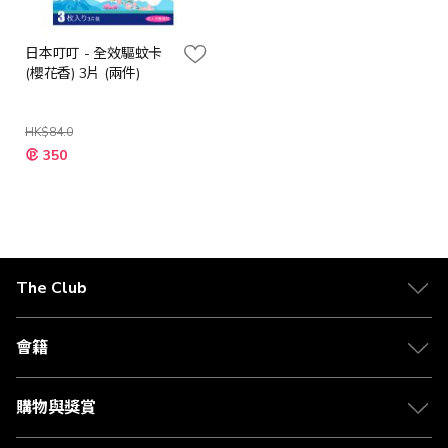
日本叮叮 - 全效驅蚊卡
(櫻花香) 3片 (兩件)
HK$84.0
特
350
殊
價
格
The Club
關於 The Club
合作夥伴
會籍
Citi The Club 信用卡
會籍及專屬禮遇
媒體中心
賺取積分
購物與獎賞
兌換禮遇
物流與配送