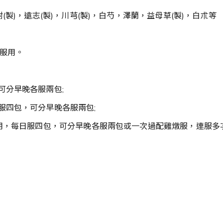
製)，遠志(製)，川芎(製)，白芍，澤蘭，益母草(製)，白朮等
腹服用。
可分早晚各服兩包;
服四包，可分早晚各服兩包;
服用，每日服四包，可分早晚各服兩包或一次過配雞燉服，連服多