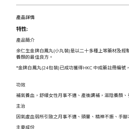
產品詳情
特性:
產品簡介
余仁生金牌白鳳丸(小丸裝)是以二十多種上等藥材及
養顏的最佳良方。
*金牌白鳳丸(24包裝)已成功獲得HKC 中成藥註冊
功效
補氣養血，舒緩女性月事不適、產後調補，滋陰養顏、
主治
因氣虛血弱所引致之月事不適、頭暈、精神不振、手腳
主要成份