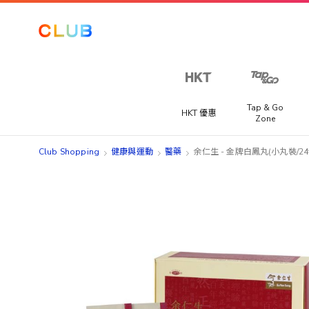
Tap & Go
HKT 優惠
Zone
Club Shopping
健康與運動
醫藥
余仁生 - 金牌白鳳丸(小丸裝/24
Skip
Skip
to
to
the
the
end
beginning
of
of
the
the
images
images
gallery
gallery