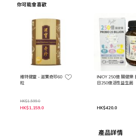
你可能會喜歡
維特健靈 - 滋寶奇珍60
INJOY 250億 腸健樂
粒
日250億活性益生菌
HK$1,599.0
特
HK$1,159.0
HK$420.0
殊
價
格
產品詳情