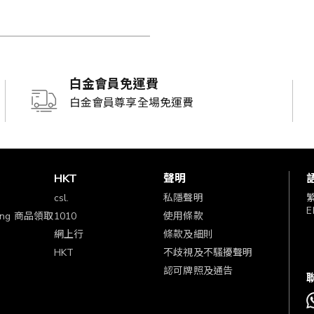
白金會員免運費
白金會員尊享全場免運費
賞
HKT
聲明
csl.
私隱聲明
E
ping 商品領取
1010
使用條款
網上行
條款及細則
HKT
不歧視及不騷擾聲明
認可牌照及通告