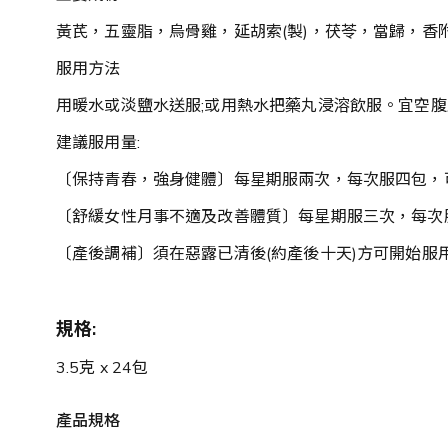
黃芪，五靈脂，烏骨雞，延胡索(製)，茯苓，當歸，香附(
服用方法
用暖水或淡鹽水送服;或用熱水把藥丸浸溶飲服。宜空
建議服用量:
〔保持青春，強身健體〕每星期服兩次，每次服四包，
〔舒緩女性月事不適及改善體質〕每星期服三次，每次
〔產後調補〕須在惡露已清後(約產後十天)方可開始
規格:
3.5克 x 24包
產品規格