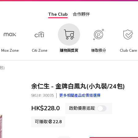
The Club
合作夥伴
Mox Zone
Citi Zone
購物與獎賞
賺取積分
Club Care
包)
余仁生 - 金牌白鳳丸(小丸裝/24包)
SKU
30035
更多相關產品或價錢選擇
HK$228.0
啟動優惠追蹤
可賺取
22.8