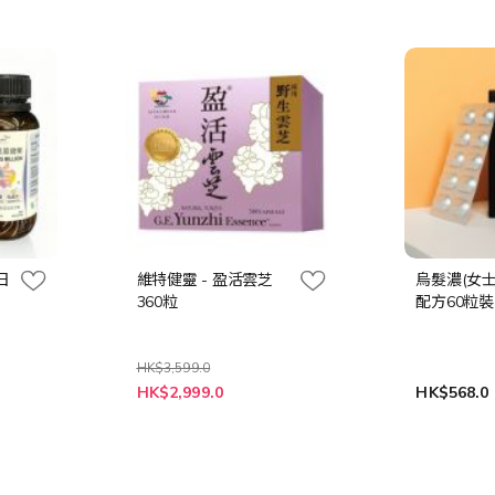
 日
維特健靈 - 盈活雲芝
烏髮濃(女
360粒
配方60粒裝
HK$3,599.0
特
HK$2,999.0
HK$568.0
殊
價
格