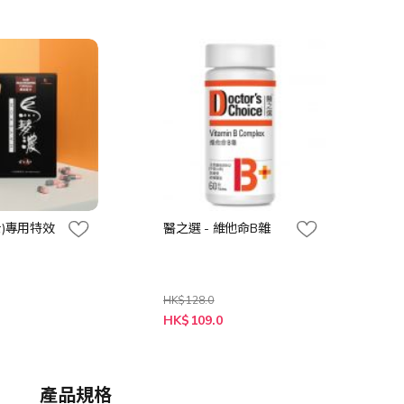
士)專用特效
醫之選 - 維他命B雜
HK$128.0
特
HK$109.0
殊
價
格
產品規格