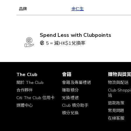
品牌
余仁生
Spend Less with Clubpoints
5 = 減HK$1兌換率
The Club
會籍
購物與獎
關於 The Club
會籍及專屬禮遇
物流與配送
合作夥伴
賺取積分
Club Shop
站
Citi The Club 信用卡
兌換禮遇
退款政策
媒體中心
Club 積分助手
常見問題
積分兌換
在線客服