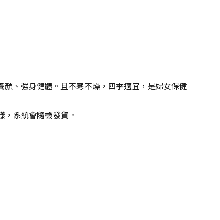
陰養顏、強身健體。且不寒不燥，四季適宜，是婦女保健
一樣，系統會隨機發貨。