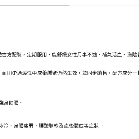
經驗古方配製，定期服用，能舒緩女性月事不適、補氣活血、滋
編號，而HKP過渡性中成藥編號仍然生效，並同步銷售，配方成分
強身健體。
冰冷、身體瘦弱、腰酸膝軟及產後體虛等症狀。