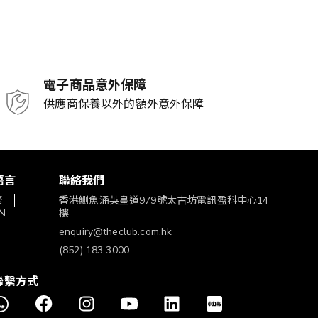
電子商品意外保障
供應商保養以外的額外意外保障
語言
聯絡我們
繁
香港鰂魚涌英皇道979號太古坊電訊盈科中心14
N
樓
enquiry@theclub.com.hk
(852) 183 3000
聯繫方式