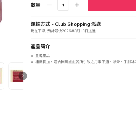
數量
運輸方式 - Club Shopping 派送
現在下單, 預計最快2026年8月13日送達
產品簡介
皇牌產品
補氣養血，適合因氣虛血弱所引致之月事不適、頭暈、手腳冰