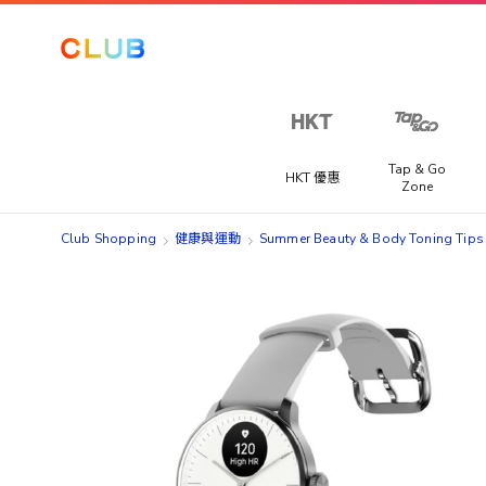
Tap & Go
HKT 優惠
Zone
Club Shopping
健康與運動
Summer Beauty & Body Toning
Skip
Skip
to
to
the
the
end
beginning
of
of
the
the
images
images
gallery
gallery