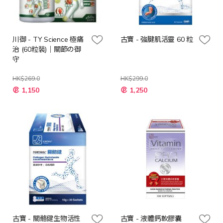
川御 - TY Science 極痛
古寶 - 強腱肌活靈 60 粒
治 (60粒裝)｜關節の御
守
HK$269.0
HK$299.0
特
特
1,150
1,250
殊
殊
價
價
格
格
古寶 - 關骼健生物活性
古寶 - 液體鈣軟膠囊