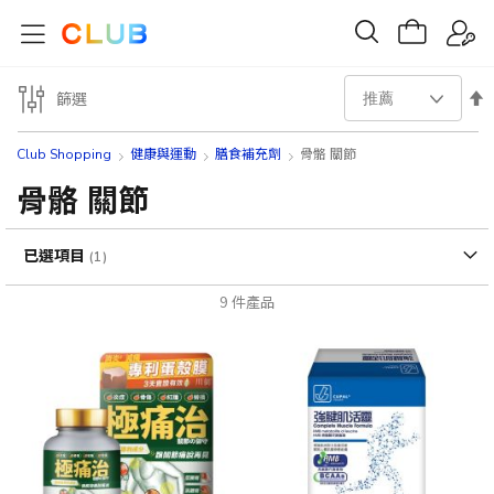
設
篩選
置
Club Shopping
健康與運動
膳食補充劑
骨骼 關節
降
骨骼 關節
序
已選項目
方
9
件產品
向