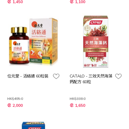
1,450
1,100
殊
殊
價
價
格
格
位元堂 - 活絡通 60粒裝
CATALO - 三效天然海藻
鈣配方 60粒
HK$495.0
HK$338.0
特
特
2,000
1,650
殊
殊
價
價
格
格