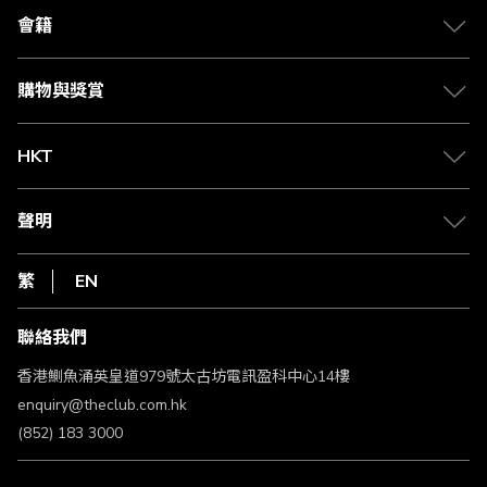
合作夥伴
會籍
Citi The Club 信用卡
會籍及專屬禮遇
媒體中心
賺取積分
購物與獎賞
兌換禮遇
物流與配送
Club 積分助手
Club Shopping 商品領取站
HKT
積分兌換
退款政策
csl.
常見問題
1010
聲明
在線客服
網上行
私隱聲明
HKT
繁
EN
使用條款
條款及細則
聯絡我們
不歧視及不騷擾聲明
認可牌照及通告
香港鰂魚涌英皇道979號太古坊電訊盈科中心14樓
enquiry@theclub.com.hk
(852) 183 3000