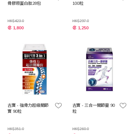
骨膠原蛋白肽28包
100粒
HK$423.0
HK$297.0
特
特
1,800
1,250
殊
殊
價
價
格
格
古寶 - 強骨力超級關節
古寶 - 三合一關節靈 90
寶 90粒
粒
HK$351.0
HK$260.0
特
特