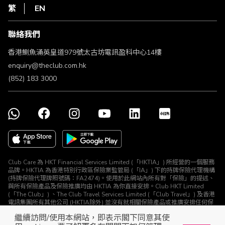
HKT
繁
EN
使用條款
條款及細則
聯絡我們
不歧視及不騷擾聲明
認可牌照及通告
香港鰂魚涌英皇道979號太古坊電訊盈科中心14樓
enquiry@theclub.com.hk
(852) 183 3000
Club Care 為 HKT Financial Services Limited (「HKTIA」) 所經營的一個服務
品牌。HKTIA 為香港特別行政區保險業監管局 (「IA」) 下的持牌保險代理機構
(持牌保險代理牌照號碼：FA2474)。使用於此網站內所有對「保險」的提述、
與所有保險產品及保險推廣均由 HKTIA 為你直接安排。Club HKT Limited
(「The Club」) 、The Club Travel Services Limited (「Club Travel」) 及香港
電訊集團所有其他公司 (HKTIA除外) 並沒有就相關保險產品或推廣安排任何保
險合約或進行其他受規管活動 (定義見《保險業條例》)。
繼續訪問/使用本網站，即表示閣下同意其使
© The Club 2026. 保留所有權利