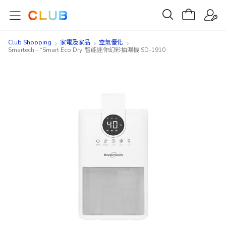
Club Shopping
家電及家品
空氣優化
Smartech - “Smart Eco Dry”智能迷你幻彩抽濕機 SD-1910
Skip
Skip
to
to
the
the
end
beginning
of
of
the
the
images
images
gallery
gallery