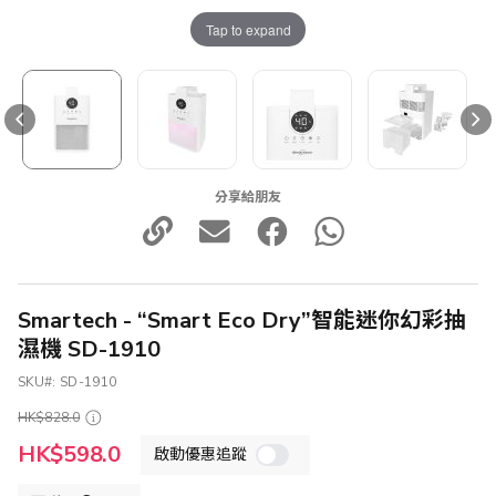
Tap to expand
分享給朋友
Smartech - “Smart Eco Dry”智能迷你幻彩抽
濕機 SD-1910
SKU
SD-1910
HK$828.0
特
HK$598.0
啟動優惠追蹤
殊
價