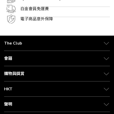
白金會員免運費
電子商品意外保障
The Club
關於 The Club
合作夥伴
會籍
Citi The Club 信用卡
會籍及專屬禮遇
媒體中心
賺取積分
購物與獎賞
兌換禮遇
物流與配送
Club 積分助手
Club Shopping 商品領取站
HKT
積分兌換
退款政策
csl.
常見問題
1010
聲明
在線客服
網上行
私隱聲明