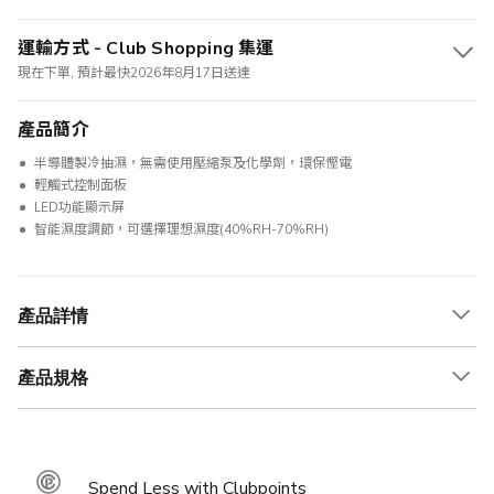
運輸方式 - Club Shopping 集運
現在下單, 預計最快2026年8月17日送達
產品簡介
半導體製冷抽濕，無需使用壓縮泵及化學劑，環保慳電
輕觸式控制面板
LED功能顯示屏
智能濕度調節，可選擇理想濕度(40%RH-70%RH)
產品詳情
產品規格
Spend Less with Clubpoints