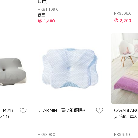
尺吋)
HK$1,199.0
HK$599.0
低至
特
2,200
1,400
殊
價
格
EEPLAB
DEAR.MIN - 青少年優眠枕
CASABLAN
Z14)
天毛毯 -單人 
HK$398.0
HK$629.0