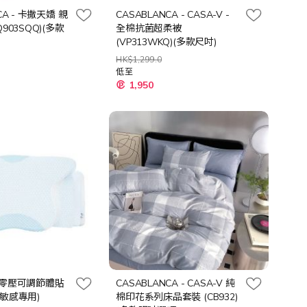
CA - 卡撒天嬌 親
CASABLANCA - CASA-V -
903SQQ)(多款
全棉抗菌超柔被
(VP313WKQ)(多款尺吋)
HK$1,299.0
低至
1,950
 - 零壓可調節體貼
CASABLANCA - CASA-V 純
眠敏感專用)
棉印花系列床品套裝 (CB932)