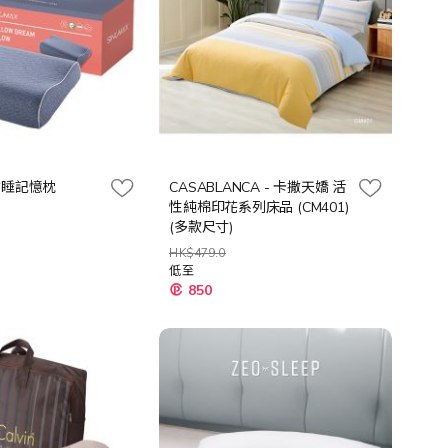
- 甜睡記憶枕
CASABLANCA - 卡撒天嬌 活
性純棉印花系列床品 (CM401)
(多款尺寸)
HK$479.0
低至
850