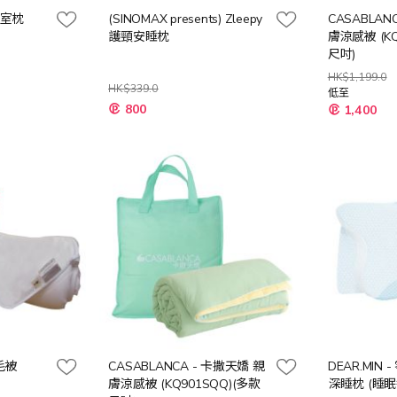
皇室枕
(SINOMAX presents) Zleepy
CASABLAN
護頸安睡枕
膚涼感被 (KQ
尺吋)
HK$1,199.0
HK$339.0
低至
特
800
1,400
殊
價
格
羊毛被
CASABLANCA - 卡撒天嬌 親
DEAR.MIN
膚涼感被 (KQ901SQQ)(多款
深睡枕 (睡