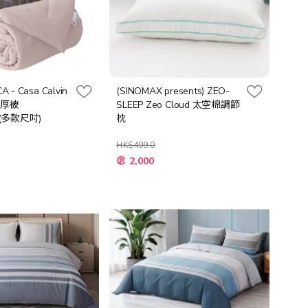
 - Casa Calvin
(SINOMAX presents) ZEO-
冬厚被
SLEEP Zeo Cloud 太空棉調節
)(多款尺吋)
枕
HK$499.0
特
2,000
殊
價
格