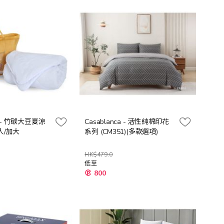
向
ca - 竹碳大豆夏涼
Casablanca - 活性純棉印花
人/加大
系列 (CM351)(多款選項)
HK$479.0
低至
800