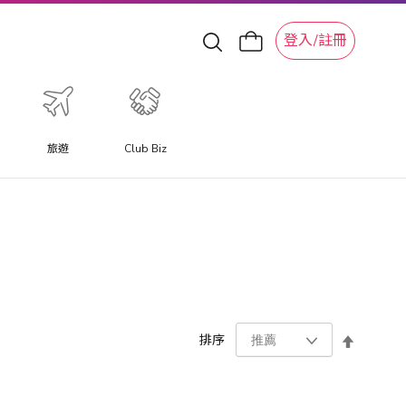
登入/註冊
旅遊
Club Biz
設
排序
置
降
序
方