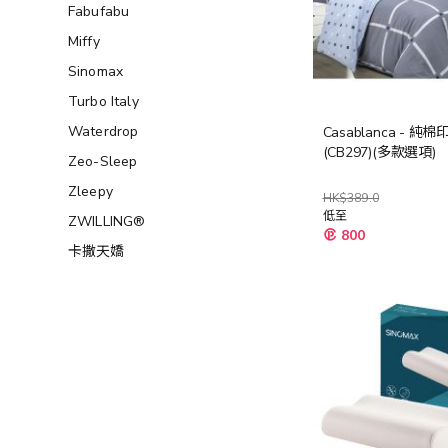
Fabufabu
Miffy
Sinomax
Turbo Italy
Waterdrop
Casablanca - 純
(CB297)(多款選項)
Zeo-Sleep
Zleepy
HK$389.0
低至
ZWILLING®
800
卡撒天嬌