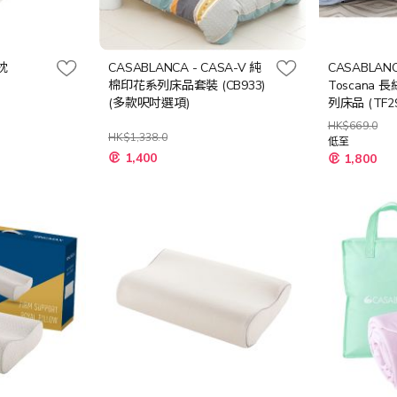
形枕
CASABLANCA - CASA-V 純
CASABLAN
棉印花系列床品套裝 (CB933)
Toscana
(多款呎吋選項)
列床品 (TF2
HK$669.0
HK$1,338.0
低至
1,400
1,800