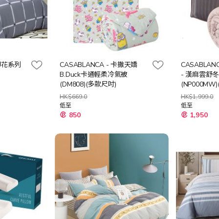
棉印花系列
CASABLANCA - 卡撒天嬌
CASABLANCA
B.Duck卡通輕柔冷氣被
- 漢麻雲舒
(DM808)(多款尺吋)
(NP000MW
HK$669.0
HK$1,999.0
低至
低至
850
1,950