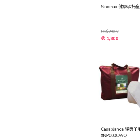
Sinomax 健康承托
HK$949.0
特
1,800
殊
價
格
Casablanca 經典
#NP000CWQ