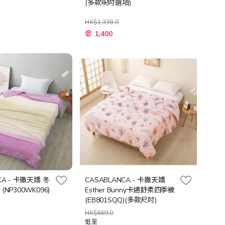
(多款呎吋選項)
HK$1,338.0
1,400
CA - 卡撒天嬌 冬
CASABLANCA - 卡撒天嬌
(NP300WK096)
Esther Bunny卡通舒柔四季被
(EB801SQQ)(多款尺吋)
HK$669.0
低至