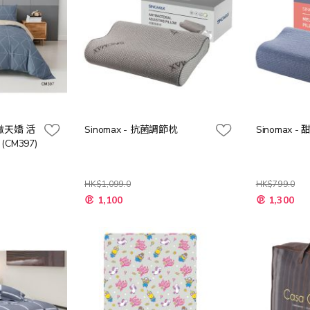
卡撒天嬌 活
Sinomax - 抗菌調節枕
Sinomax 
CM397)
HK$1,099.0
HK$799.0
特
特
1,100
1,300
殊
殊
價
價
格
格