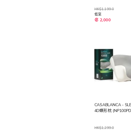
HK$1,199.0
低至
2,000
CASABLANCA - SL
4D蝶形枕 (NP100PD
HK$1,299.0