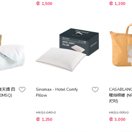
特
特
1,500
1,200
殊
殊
價
價
格
格
卡撒天嬌 四
Sinomax - Hotel Comfy
CASABLAN
0MSQ)
Pillow
暖絲棉被 (NP
尺吋)
HK$1,049.0
HK$1,999.0
特
1,250
3,000
殊
價
格