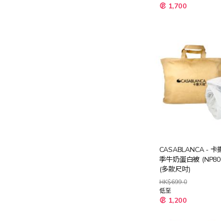
特
1,700
殊
價
格
CASABLANCA - 
季牛奶蛋白被 (NP80
(多款尺吋)
HK$699.0
低至
1,200