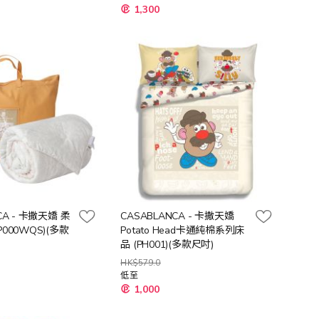
1,300
CA - 卡撒天嬌 柔
CASABLANCA - 卡撒天嬌
000WQS)(多款
Potato Head卡通純棉系列床
品 (PH001)(多款尺吋)
HK$579.0
低至
1,000