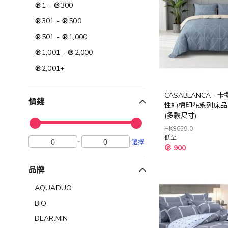
1
-
300
301
-
500
501
-
1,000
1,001
-
2,000
2,001
+
CASABLANCA - 
價錢
性純棉印花系列床品 (
(多款尺寸)
HK$659.0
低至
-
選擇
900
品牌
AQUADUO
BIO
DEAR.MIN