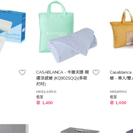
CASABLANCA - 卡撒天嬌 親
Casablan
膚涼感被 (KQ902SQQ)(多款
被 - 單人/雙
尺吋)
HK$1,199.0
HK$699.0
低至
低至
1,400
1,000