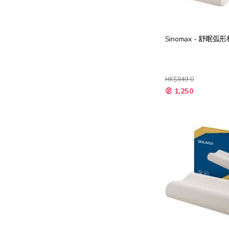
Sinomax - 舒眠弧
HK$849.0
特
1,250
殊
價
格