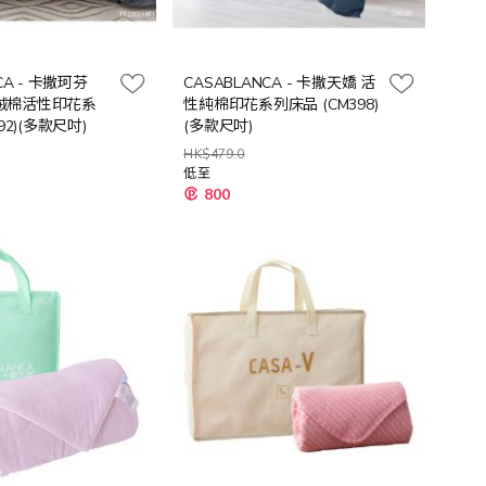
CA - 卡撒珂芬
CASABLANCA - 卡撒天嬌 活
 長絨棉活性印花系
性純棉印花系列床品 (CM398)
92)(多款尺吋)
(多款尺吋)
HK$479.0
低至
800