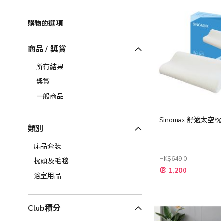
購物的選項
商品 / 獎賞
所有結果
獎賞
一般商品
Sinomax 舒適太空枕
類別
床品套裝
HK$649.0
枕頭及毛毯
特
1,200
殊
浴室用品
價
格
Club積分