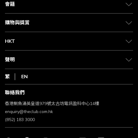
合作夥伴
會籍
Citi The Club 信用卡
會籍及專屬禮遇
媒體中心
賺取積分
購物與獎賞
兌換禮遇
物流與配送
Club 積分助手
Club Shopping 商品領取站
HKT
積分兌換
退款政策
csl.
常見問題
1010
聲明
在線客服
網上行
私隱聲明
HKT
繁
EN
使用條款
條款及細則
聯絡我們
不歧視及不騷擾聲明
認可牌照及通告
香港鰂魚涌英皇道979號太古坊電訊盈科中心14樓
enquiry@theclub.com.hk
(852) 183 3000