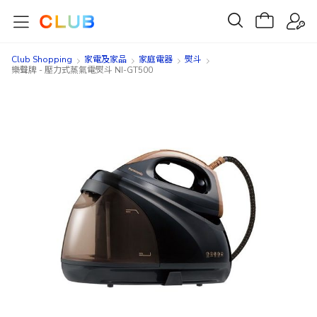
Club Shopping
家電及家品
家庭電器
熨斗
樂聲牌 - 壓力式蒸氣電熨斗 NI-GT500
Skip
Skip
to
to
the
the
end
beginning
of
of
the
the
images
images
gallery
gallery