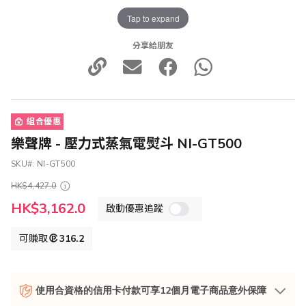
Tap to expand
分享給朋友
組合優惠
樂聲牌 - 壓力式蒸氣電熨斗 NI-GT500
SKU
NI-GT500
HK$4,427.0
特
HK$3,162.0
啟動優惠追蹤
殊
價
格
可賺取
316.2
使用合資格的信用卡付款可享12個月電子商品意外保障