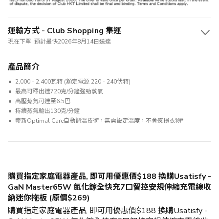
運輸方式 - Club Shopping 集運
現在下單, 預計最快2026年8月14日送達
產品簡介
2,000 - 2,400瓦特 (額定電源 220 - 240伏特)
最高可釋出達720克/分鐘強勁蒸氣
高壓蒸氣可達至6.5巴
持續蒸氣輸出130克/分鐘
嶄新Optimal Care自動調溫技術，無需設定溫度，不會熨損衣物*
購買指定家庭電器產品, 即可用優惠價$188 換購Usatisfy -
GaN Master65W 氮化鎵全快充7口智控安規伸縮充電線收
納迷你拖板 (原價$269)
購買指定家庭電器產品, 即可用優惠價$188 換購Usatisfy -