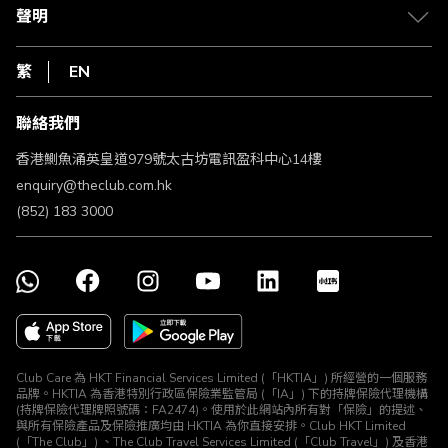
常見問題
1010
聲明
在線客服
網上行
私隱聲明
HKT
繁
EN
使用條款
條款及細則
聯絡我們
不歧視及不騷擾聲明
認可牌照及通告
香港鰂魚涌英皇道979號太古坊電訊盈科中心14樓
enquiry@theclub.com.hk
(852) 183 3000
Club Care 為 HKT Financial Services Limited (「HKTIA」) 所經營的一個服務
品牌。HKTIA 為香港特別行政區保險業監管局 (「IA」) 下的持牌保險代理機構
(持牌保險代理牌照號碼：FA2474)。使用於此網站內所有對「保險」的提述、
與所有保險產品及保險推廣均由 HKTIA 為你直接安排。Club HKT Limited
(「The Club」) 、The Club Travel Services Limited (「Club Travel」) 及香港