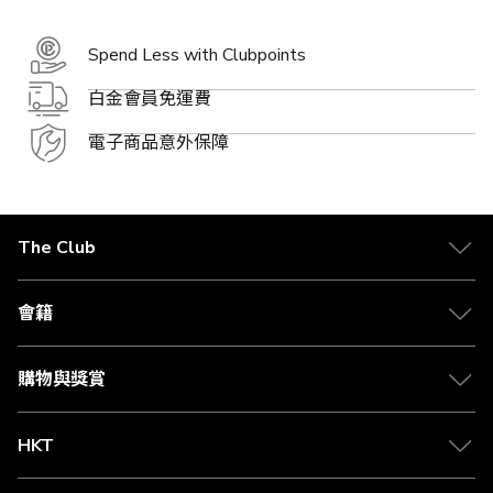
Spend Less with Clubpoints
白金會員免運費
電子商品意外保障
The Club
關於 The Club
合作夥伴
會籍
Citi The Club 信用卡
會籍及專屬禮遇
媒體中心
賺取積分
購物與獎賞
兌換禮遇
物流與配送
Club 積分助手
Club Shopping 商品領取站
HKT
積分兌換
退款政策
csl.