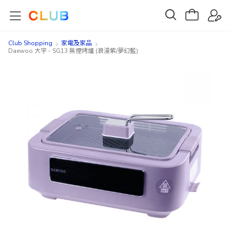
Club Shopping
家電及家品
Daewoo 大宇 - SG13 無煙烤爐 (浪漫紫/夢幻藍)
Skip
Skip
to
to
the
the
end
beginning
of
of
the
the
images
images
gallery
gallery