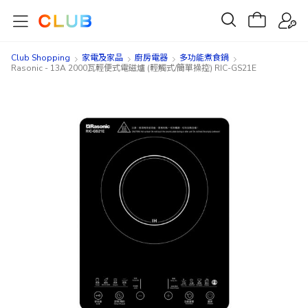
Club Shopping
家電及家品
廚房電器
多功能煮食鍋
Rasonic - 13A 2000瓦輕便式電磁爐 (輕觸式/簡單操控) RIC-GS21E
Skip
Skip
to
to
the
the
end
beginning
of
of
the
the
images
images
gallery
gallery