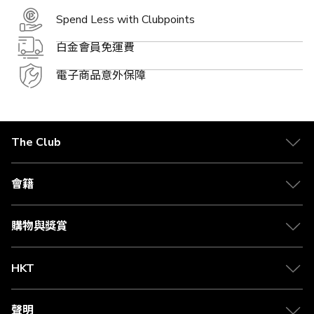
Spend Less with Clubpoints
白金會員免運費
電子商品意外保障
The Club
關於 The Club
合作夥伴
會籍
Citi The Club 信用卡
會籍及專屬禮遇
媒體中心
賺取積分
購物與獎賞
兌換禮遇
物流與配送
Club 積分助手
Club Shopping 商品領取站
HKT
積分兌換
退款政策
csl.
常見問題
1010
聲明