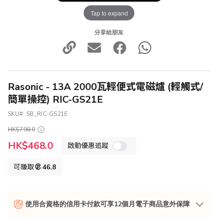
Tap to expand
分享給朋友
Rasonic - 13A 2000瓦輕便式電磁爐 (輕觸式/
簡單操控) RIC-GS21E
SKU
SB_RIC-GS21E
HK$798.0
特
HK$468.0
啟動優惠追蹤
殊
價
格
可賺取
46.8
使用合資格的信用卡付款可享12個月電子商品意外保障