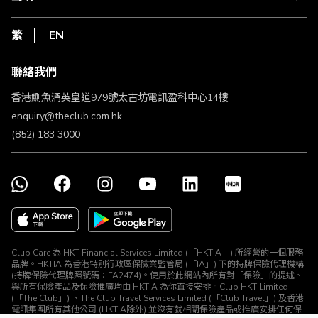
在線客服
網上行
私隱聲明
HKT
繁
EN
使用條款
條款及細則
聯絡我們
不歧視及不騷擾聲明
認可牌照及通告
香港鰂魚涌英皇道979號太古坊電訊盈科中心14樓
enquiry@theclub.com.hk
(852) 183 3000
Club Care 為 HKT Financial Services Limited (「HKTIA」) 所經營的一個服務
品牌。HKTIA 為香港特別行政區保險業監管局 (「IA」) 下的持牌保險代理機構
(持牌保險代理牌照號碼：FA2474)。使用於此網站內所有對「保險」的提述、
與所有保險產品及保險推廣均由 HKTIA 為你直接安排。Club HKT Limited
(「The Club」) 、The Club Travel Services Limited (「Club Travel」) 及香港
電訊集團所有其他公司 (HKTIA除外) 並沒有就相關保險產品或推廣安排任何保