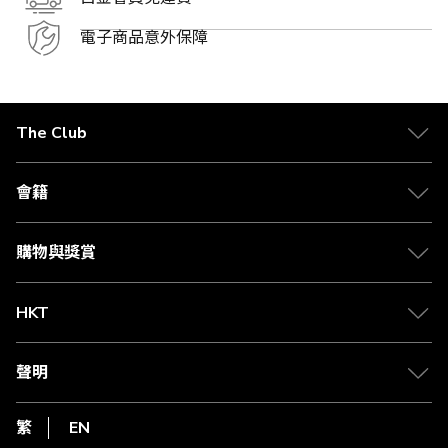
電子商品意外保障
The Club
關於 The Club
合作夥伴
會籍
Citi The Club 信用卡
會籍及專屬禮遇
媒體中心
賺取積分
購物與獎賞
兌換禮遇
物流與配送
Club 積分助手
Club Shopping 商品領取站
HKT
積分兌換
退款政策
csl.
常見問題
1010
聲明
在線客服
網上行
私隱聲明
HKT
繁
EN
使用條款