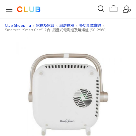
Club Shopping
家電及家品
廚房電器
多功能煮食鍋
Smartech “Smart Chef” 2合1摺疊式電陶爐及燒烤爐 (SC-2968)
Skip
Skip
to
to
the
the
end
beginning
of
of
the
the
images
images
gallery
gallery