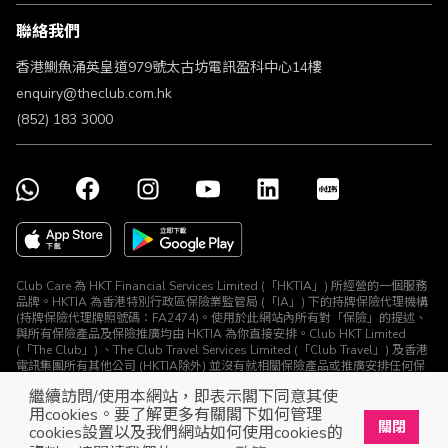
條款及細則
聯絡我們
不歧視及不騷擾聲明
認可牌照及通告
香港鰂魚涌英皇道979號太古坊電訊盈科中心14樓
enquiry@theclub.com.hk
(852) 183 3000
Club Care 為 HKT Financial Services Limited (「HKTIA」) 所經營的一個服務
品牌。HKTIA 為香港特別行政區保險業監管局 (「IA」) 下的持牌保險代理機構
(持牌保險代理牌照號碼：FA2474)。使用於此網站內所有對「保險」的提述、
與所有保險產品及保險推廣均由 HKTIA 為你直接安排。Club HKT Limited
(「The Club」) 、The Club Travel Services Limited (「Club Travel」) 及香港
電訊集團所有其他公司 (HKTIA除外) 並沒有就相關保險產品或推廣安排任何保
險合約或進行其他受規管活動 (定義見《保險業條例》)。
繼續訪問/使用本網站，即表示閣下同意其使
© The Club 2026. 保留所有權利
用cookies。要了解更多有關閣下如何管理
關閉
cookies設置以及我們網站如何使用cookies的
立即下載The Club手機app
開啟