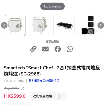
Tap to expand
分享給朋友
Smartech “Smart Chef” 2合1摺疊式電陶爐及
燒烤爐 (SC-2968)
SKU
SC-2968
更多相關產品或價錢選擇
HK$1,998.0
特
HK$599.0
啟動優惠追蹤
殊
價