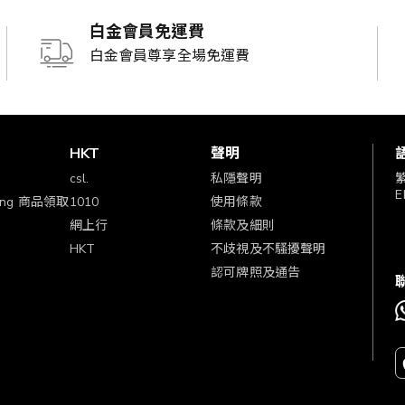
白金會員免運費
白金會員尊享全場免運費
賞
HKT
聲明
csl.
私隱聲明
E
ping 商品領取
1010
使用條款
網上行
條款及細則
HKT
不歧視及不騷擾聲明
認可牌照及通告