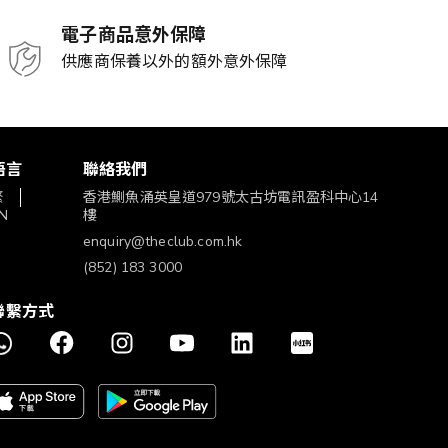
電子商品意外保障
供應商保養以外的額外意外保障
語言
聯絡我們
繁
香港鰂魚涌英皇道979號太古坊電訊盈科中心14
N
樓
enquiry@theclub.com.hk
(852) 183 3000
聯繫方式