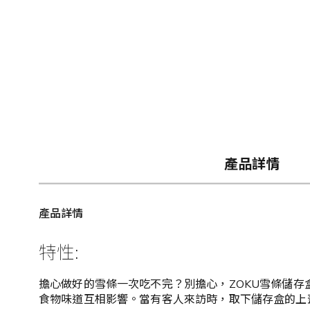
產品詳情
產品詳情
特性:
擔心做好的雪條一次吃不完？別擔心，ZOKU雪條儲
食物味道互相影響。當有客人來訪時，取下儲存盒的上