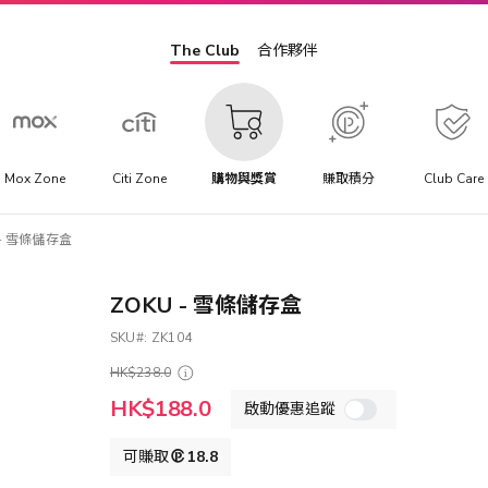
The Club
合作夥伴
Mox Zone
Citi Zone
購物與獎賞
賺取積分
Club Care
 - 雪條儲存盒
ZOKU - 雪條儲存盒
SKU
ZK104
HK$238.0
特
HK$188.0
啟動優惠追蹤
殊
價
格
可賺取
18.8