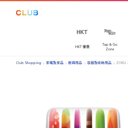
Tap & Go
HKT 優惠
Zone
Club Shopping
家電及家品
廚具用品
容器及收納用品
ZOKU
Skip
Skip
to
to
the
the
end
beginning
of
of
the
the
images
images
gallery
gallery