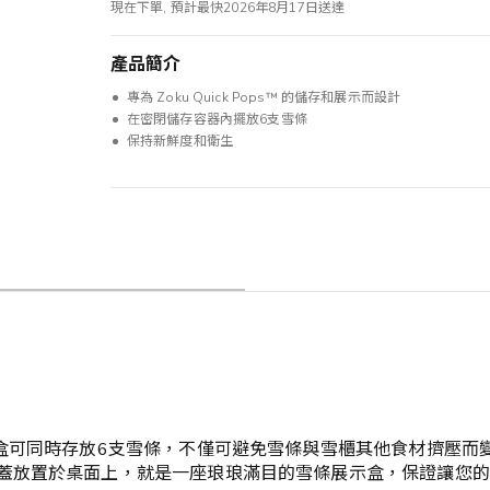
現在下單, 預計最快2026年8月17日送達
產品簡介
專為 Zoku Quick Pops™ 的儲存和展示而設計
在密閉儲存容器內擺放6支雪條
保持新鮮度和衛生
存盒可同時存放6支雪條，不僅可避免雪條與雪櫃其他食材擠壓而
蓋放置於桌面上，就是一座琅琅滿目的雪條展示盒，保證讓您的