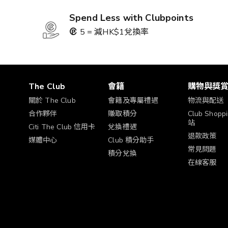
Spend Less with Clubpoints
5 = 減HK$1兌換率
The Club
會籍
購物與獎
關於 The Club
會籍及專屬禮遇
物流與配送
合作夥伴
賺取積分
Club Shop
站
Citi The Club 信用卡
兌換禮遇
退款政策
媒體中心
Club 積分助手
常見問題
積分兌換
在線客服