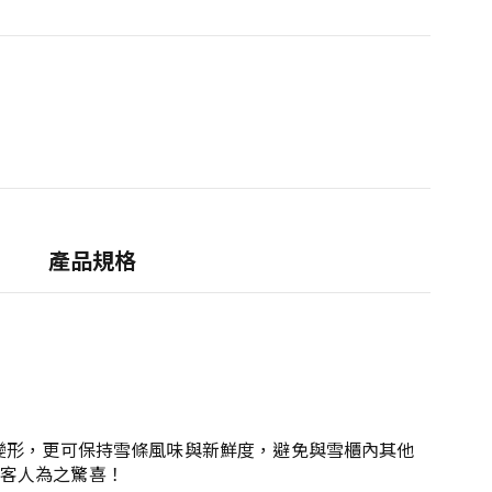
產品規格
變形，更可保持雪條風味與新鮮度，避免與雪櫃內其他
客人為之驚喜！