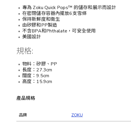
專為 Zoku Quick Pops™ 的儲存和展示而設計
在密閉儲存容器內擺放6支雪條
保持新鮮度和衛生
由矽膠和PP製造
不含BPA和Phthalate，可安全使用
美國設計
規格:
物料：矽膠、PP
長度：27.3cm
闊度：9.5cm
高度：15.9cm
產品規格
品牌
ZOKU