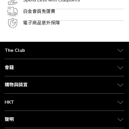
Spend Less with Clubpoints
白金會員免運費
電子商品意外保障
The Club
關於 The Club
合作夥伴
會籍
Citi The Club 信用卡
會籍及專屬禮遇
媒體中心
賺取積分
購物與獎賞
兌換禮遇
物流與配送
Club 積分助手
Club Shopping 商品領取站
HKT
積分兌換
退款政策
csl.
常見問題
1010
聲明
在線客服
網上行
私隱聲明