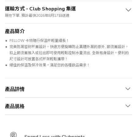
運輸方式 - Club Shopping 集運
現在下單, 預計最快2026年8月17日送達
產品簡介
FELLOW 卡特隨行保溫杯輕量細長！
完美防漏密封杯蓋設計，快速方便旋轉防止異體外漏的意外, 節流蓋設計，
扣上節流蓋推入或拉出即可使用輕鬆控制水量流出, 全新瓶身設計，便利的
尺寸設計可放置各式杯架輕鬆攜帶！
絕佳的保溫及保冷效果，滿足您的各種飲品需求！
產品詳情
產品規格