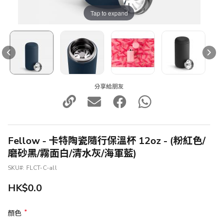
Tap to expand
分享給朋友
Fellow - 卡特陶瓷隨行保溫杯 12oz - (粉紅色/
磨砂黑/霧面白/清水灰/海軍藍)
SKU
FLCT-C-all
HK$0.0
顏色