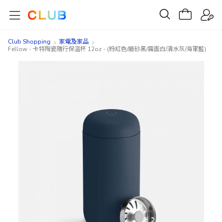
Club Shopping
家電及家品
Fellow - 卡特陶瓷隨行保溫杯 12oz - (粉紅色/磨砂黑/霧面白/清水灰/海軍藍)
Skip
Skip
to
to
the
the
end
beginning
of
of
the
the
images
images
gallery
gallery