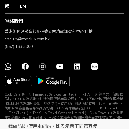
HKT
繁
EN
使用條款
條款及細則
聯絡我們
不歧視及不騷擾聲明
認可牌照及通告
香港鰂魚涌英皇道979號太古坊電訊盈科中心14樓
enquiry@theclub.com.hk
(852) 183 3000
Club Care 為 HKT Financial Services Limited (「HKTIA」) 所經營的一個服務
品牌。HKTIA 為香港特別行政區保險業監管局 (「IA」) 下的持牌保險代理機構
(持牌保險代理牌照號碼：FA2474)。使用於此網站內所有對「保險」的提述、
與所有保險產品及保險推廣均由 HKTIA 為你直接安排。Club HKT Limited
(「The Club」) 、The Club Travel Services Limited (「Club Travel」) 及香港
電訊集團所有其他公司 (HKTIA除外) 並沒有就相關保險產品或推廣安排任何保
險合約或進行其他受規管活動 (定義見《保險業條例》)。
繼續訪問/使用本網站，即表示閣下同意其使