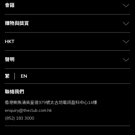
合作夥伴
會籍
Citi The Club 信用卡
會籍及專屬禮遇
媒體中心
賺取積分
購物與獎賞
兌換禮遇
物流與配送
Club 積分助手
Club Shopping 商品領取站
HKT
積分兌換
退款政策
csl.
常見問題
1010
聲明
在線客服
網上行
私隱聲明
HKT
繁
EN
使用條款
條款及細則
聯絡我們
不歧視及不騷擾聲明
認可牌照及通告
香港鰂魚涌英皇道979號太古坊電訊盈科中心14樓
enquiry@theclub.com.hk
(852) 183 3000