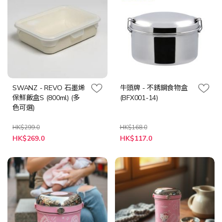
SWANZ - REVO 石墨烯
牛頭牌 - 不銹鋼食物盒
保鮮飯盒S (800ml) (多
(BFX001-14)
色可選)
HK$299.0
HK$168.0
特
HK$269.0
HK$117.0
殊
價
格