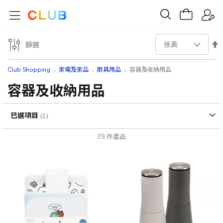
設
篩選
置
Club Shopping
家電及家品
廚具用品
容器及收納用品
降
容器及收納用品
序
已選項目
方
39
件產品
向