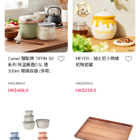
Camel 駱駝牌 TIFFIN 50
MEYER - 迪士尼小熊維
系列 保温飯壺0.5L 連
尼陶瓷罐
300ml 玻璃容器 (多款顏
色選項)
HK$480.0
HK$999.0
特
HK$408.0
HK$339.0
殊
價
格