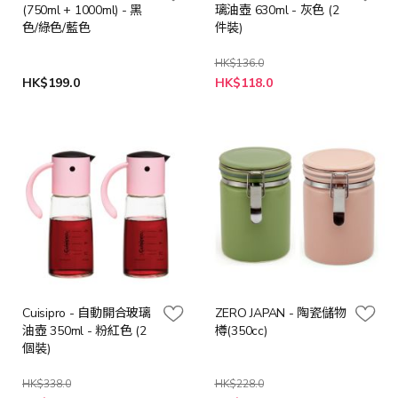
(750ml + 1000ml) - 黑
璃油壺 630ml - 灰色 (2
色/綠色/藍色
件裝)
HK$136.0
特
HK$199.0
HK$118.0
殊
價
格
Cuisipro - 自動開合玻璃
ZERO JAPAN - 陶瓷儲物
油壺 350ml - 粉紅色 (2
樽(350cc)
個裝)
HK$338.0
HK$228.0