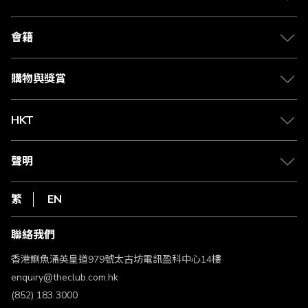
關於 The Club
合作夥伴
會籍
Citi The Club 信用卡
會籍及專屬禮遇
媒體中心
賺取積分
購物與獎賞
兌換禮遇
物流與配送
Club 積分助手
Club Shopping 商品領取站
HKT
積分兌換
退款政策
csl.
常見問題
1010
聲明
在線客服
網上行
私隱聲明
HKT
繁
EN
使用條款
條款及細則
聯絡我們
不歧視及不騷擾聲明
認可牌照及通告
香港鰂魚涌英皇道979號太古坊電訊盈科中心14樓
enquiry@theclub.com.hk
(852) 183 3000