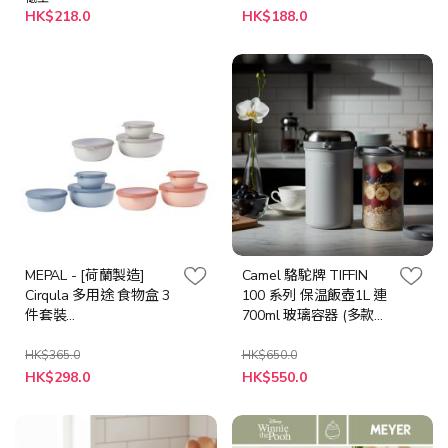
HK$218.0
HK$188.0
MEPAL - [荷蘭製造]
Camel 駱駝牌 TIFFIN
Cirqula 多用途 食物盒 3
100 系列 保温飯壺1L 連
件套裝
700ml 玻璃容器 (多款顏
(350+750+1250ml) - (3
色選項)
色可選)
HK$365.0
HK$650.0
HK$298.0
HK$550.0