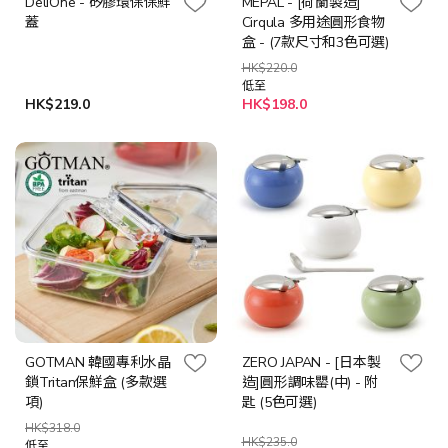
DeliOne - 矽膠環保保鮮
MEPAL - [荷蘭製造]
蓋
Cirqula 多用途圓形食物
盒 - (7款尺寸和3色可選)
HK$220.0
低至
HK$219.0
HK$198.0
GOTMAN 韓國專利水晶
ZERO JAPAN - [日本製
鎖Tritan保鮮盒 (多款選
造]圓形調味罌(中) - 附
項)
匙 (5色可選)
HK$318.0
HK$235.0
低至