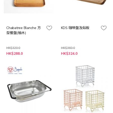
Chabatree Blanche 方
KDS 咖啡盤及鉆板
型餐盤(柚木)
HK$320.0
HK$360.0
特
特
HK$288.0
HK$324.0
殊
殊
價
價
格
格