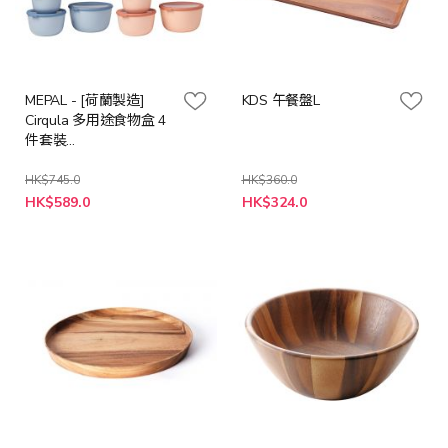
MEPAL - [荷蘭製造]
KDS 午餐盤L
Cirqula 多用途食物盒 4
件套裝
(500+1000+2000+3000
ml) - (3色可選)
HK$745.0
HK$360.0
特
HK$589.0
HK$324.0
殊
價
格