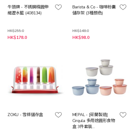
牛頭牌 - 不銹鋼橢圓伸
Barista & Co - 咖啡粉囊
縮瀝水籃 (408134)
儲存架 (3種顏色)
HK$255.0
HK$148.0
特
HK$178.0
HK$98.0
殊
價
格
ZOKU - 雪條儲存盒
MEPAL - [荷蘭製造]
Cirqula 多用途圓形食物
盒 3件套裝
(500+1000+2000ml) -