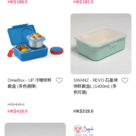
特
HK$188.0
HK$182.0
殊
價
格
OmieBox - UP 冷暖保鮮
SWANZ - REVO 石墨烯
飯盒 (多色選擇)
保鮮飯盒L (1400ml) (多
色可選)
HK$428.0
HK$418.0
HK$319.0