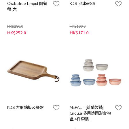
Chabatree Limpid 圓餐
KDS 沙津碗SS
盤(大)
HK$280.0
HK$190.0
特
特
HK$252.0
HK$171.0
殊
殊
價
價
格
格
KDS 方形鉆板及餐盤
MEPAL - [荷蘭製造]
Cirqula 多用途圓形食物
盒 4件套裝
(350+750+1250+2250