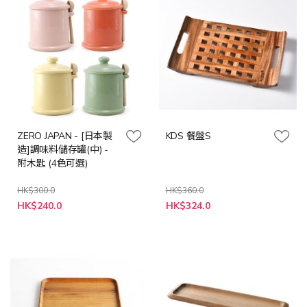
ZERO JAPAN - [日本製
KDS 餐盤S
造]調味料儲存罐(中) -
附木匙 (4色可選)
HK$300.0
HK$360.0
特
HK$240.0
HK$324.0
殊
價
格