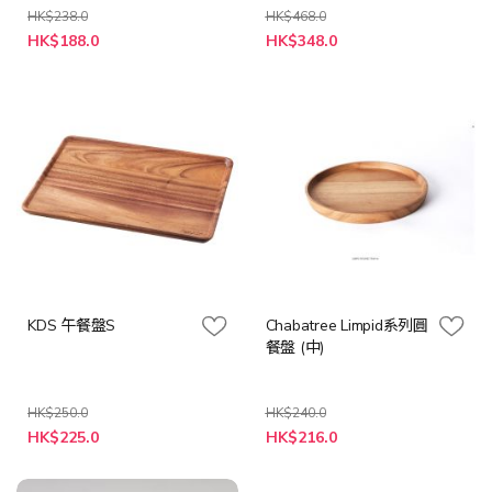
(3色可選)
HK$238.0
HK$468.0
特
HK$188.0
HK$348.0
殊
價
格
KDS 午餐盤S
Chabatree Limpid系列圓
餐盤 (中)
HK$250.0
HK$240.0
特
特
HK$225.0
HK$216.0
殊
殊
價
價
格
格