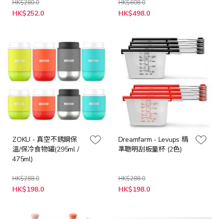
ml) - (3色可選)
HK$280.0
HK$608.0
特
HK$252.0
HK$498.0
殊
價
格
ZOKU - 真空不銹鋼保
Dreamfarm - Levups 精
溫/保冷食物罐(295ml /
準聰明刮板量杯 (2色)
475ml)
HK$288.0
HK$288.0
HK$198.0
HK$198.0