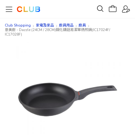
Club Shopping
家電及家品
廚具用品
廚具
意美廚 - Dazzle (24CM / 28CM)鋼化鑄鋁易潔單柄煎鍋(IC17024F/
IC17028F)
Skip
Skip
to
to
the
the
end
beginning
of
of
the
the
images
images
gallery
gallery