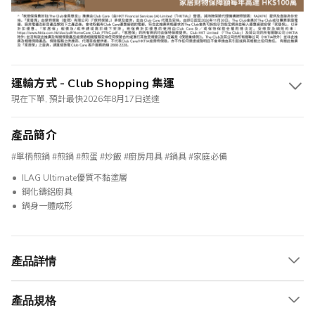
運輸方式 - Club Shopping 集運
現在下單, 預計最快2026年8月17日送達
產品簡介
#單柄煎鍋 #煎鍋 #煎蛋 #炒飯 #廚房用具 #鍋具 #家庭必備
ILAG Ultimate優質不黏塗層
鋼化鑄鋁廚具
鍋身一體成形
產品詳情
產品規格