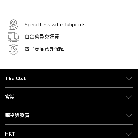
Spend Less with Clubpoints
白金會員免運費
電子商品意外保障
The Club
關於 The Club
合作夥伴
會籍
Citi The Club 信用卡
會籍及專屬禮遇
媒體中心
賺取積分
購物與獎賞
兌換禮遇
物流與配送
Club 積分助手
Club Shopping 商品領取站
HKT