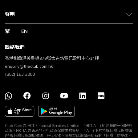
積分兌換
退款政策
csl.
常見問題
1010
聲明
在線客服
網上行
私隱聲明
HKT
繁
EN
使用條款
條款及細則
聯絡我們
不歧視及不騷擾聲明
認可牌照及通告
香港鰂魚涌英皇道979號太古坊電訊盈科中心14樓
enquiry@theclub.com.hk
(852) 183 3000
Club Care 為 HKT Financial Services Limited (「HKTIA」) 所經營的一個服務
品牌。HKTIA 為香港特別行政區保險業監管局 (「IA」) 下的持牌保險代理機構
(持牌保險代理牌照號碼：FA2474)。使用於此網站內所有對「保險」的提述、