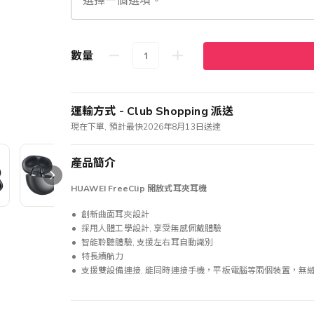
數量
運輸方式 - Club Shopping 派送
現在下單, 預計最快2026年8月13日送達
產品簡介
HUAWEI FreeClip 開放式耳夾耳機
創新曲面耳夾設計
採用人體工學設計, 享受無感佩戴體驗
智能聆聽體驗, 支援左右耳自動識別
特長續航力
支援雙設備連接, 能同時連接手機，平板電腦等兩個裝置，無