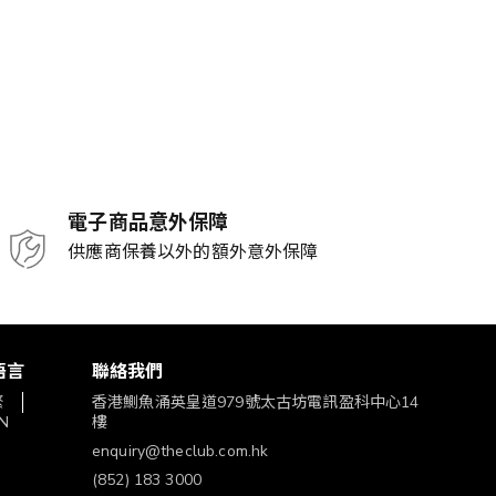
電子商品意外保障
供應商保養以外的額外意外保障
語言
聯絡我們
繁
香港鰂魚涌英皇道979號太古坊電訊盈科中心14
N
樓
enquiry@theclub.com.hk
(852) 183 3000