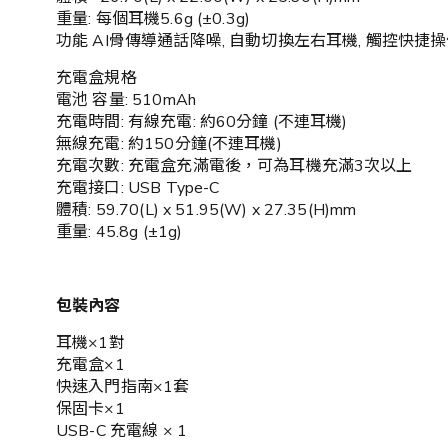
重量: 每個耳機5.6g (±0.3g)
功能 AI骨傳導通話降噪, 自動切換左右耳機, 觸控快捷
充電盒規格
電池 容量: 510mAh
充電時間: 有線充電: 約60分鐘 (不連耳機)
無線充電: 約150分鐘(不連耳機)
充電次數: 充電盒充滿電後，可為耳機充滿3次以上
充電接口: USB Type-C
體積: 59.70(L) x 51.95(W) x 27.35(H)mm
重量: 45.8g (±1g)
包裝內容
耳機×1對
充電盒×1
快速入門指南×1套
保固卡×1
USB-C 充電線 × 1