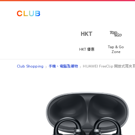
Tap & Go
HKT 優惠
Zone
Club Shopping
手機、電腦及潮物
HUAWEI FreeClip 開放式耳夾
Skip
Skip
to
to
the
the
end
beginning
of
of
the
the
images
images
gallery
gallery