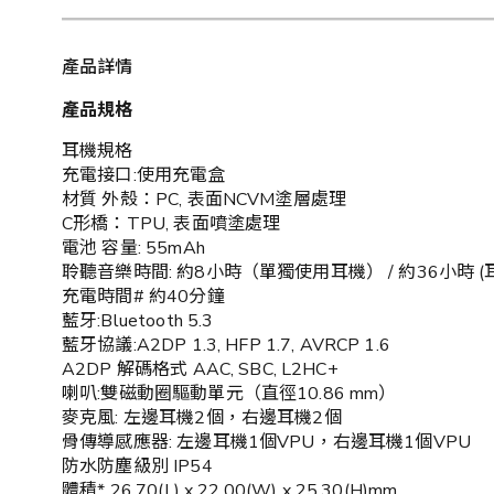
產品詳情
產品規格
耳機規格
充電接口:使用充電盒
材質 外殼：PC, 表面NCVM塗層處理
C形橋：TPU, 表面噴塗處理
電池 容量: 55mAh
聆聽音樂時間: 約8小時（單獨使用耳機） / 約36小時 
充電時間# 約40分鐘
藍牙:Bluetooth 5.3
藍牙協議:A2DP 1.3, HFP 1.7, AVRCP 1.6
A2DP 解碼格式 AAC, SBC, L2HC+
喇叭:雙磁動圈驅動單元（直徑10.86 mm）
麥克風: 左邊耳機2個，右邊耳機2個
骨傳導感應器: 左邊耳機1個VPU，右邊耳機1個VPU
防水防塵級別 IP54
體積* 26.70(L) x 22.00(W) x 25.30(H)mm