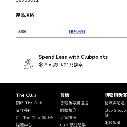
36953012
產品規格
品牌
HUAWEI
Spend Less with Clubpoints
5 = 減HK$1兌換率
The Club
會籍
購物與獎
關於 The Club
會籍及專屬禮遇
物流與配送
合作夥伴
賺取積分
Club Shop
站
Citi The Club 信用卡
兌換禮遇
退款政策
媒體中心
Club 積分助手