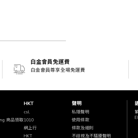
白金會員免運費
白金會員尊享全場免運費
賞
HKT
聲明
csl.
私隱聲明
E
ping 商品領取
1010
使用條款
網上行
條款及細則
HKT
不歧視及不騷擾聲明