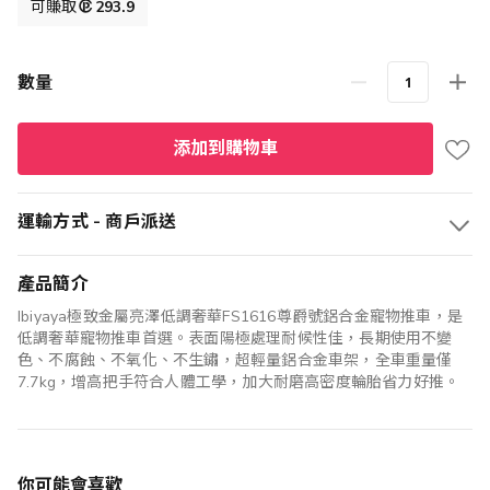
格
可賺取
293.9
數量
添加到購物車
運輸方式 - 商戶派送
產品簡介
Ibiyaya極致金屬亮澤低調奢華FS1616尊爵號鋁合金寵物推車，是
低調奢華寵物推車首選。表面陽極處理耐候性佳，長期使用不變
色、不腐蝕、不氧化、不生鏽，超輕量鋁合金車架，全車重量僅
7.7kg，增高把手符合人體工學，加大耐磨高密度輪胎省力好推。
你可能會喜歡