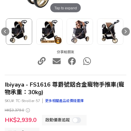
Tap to expand
分享給朋友
Ibiyaya - FS1616 尊爵號鋁合金寵物手推車(寵
物承重：30kg)
SKU
TC-Stroller-57
更多相關產品或價錢選擇
HK$3,379.0
特
HK$2,939.0
啟動優惠追蹤
殊
價