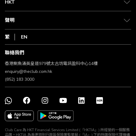
Club Shopping 商品領取站
HKT
積分兌換
退款政策
csl.
常見問題
1010
聲明
在線客服
網上行
私隱聲明
HKT
繁
EN
使用條款
條款及細則
聯絡我們
不歧視及不騷擾聲明
認可牌照及通告
香港鰂魚涌英皇道979號太古坊電訊盈科中心14樓
enquiry@theclub.com.hk
(852) 183 3000
Club Care 為 HKT Financial Services Limited (「HKTIA」) 所經營的一個服務
品牌。HKTIA 為香港特別行政區保險業監管局 (「IA」) 下的持牌保險代理機構