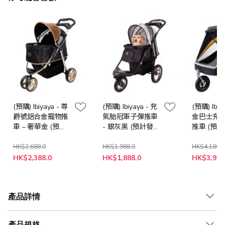
(預購) Ibiyaya - 尊
(預購) Ibiyaya - 充
(預購) Ibiy
爵號鋁合金寵物推
氣胎冠軍子彈推車
金巴士充
車 – 奢華金 (預計
- 銀灰黑 (預計發
推車 (預
發貸日期 : 14日內
貸日期 : 14日內送
期 : 14日
送貨)
貨)
HK$2,688.0
HK$1,988.0
HK$4,180.0
特
特
特
HK$2,388.0
HK$1,888.0
HK$3,980
殊
殊
殊
價
價
價
格
格
格
產品詳情