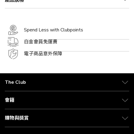
產品規格
Spend Less with Clubpoints
白金會員免運費
電子商品意外保障
The Club
關於 The Club
合作夥伴
會籍
Citi The Club 信用卡
會籍及專屬禮遇
媒體中心
賺取積分
購物與獎賞
兌換禮遇
物流與配送
Club 積分助手