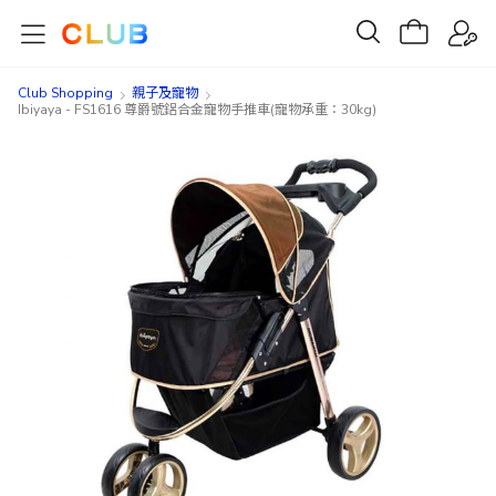
Club Shopping
親子及寵物
Ibiyaya - FS1616 尊爵號鋁合金寵物手推車(寵物承重：30kg)
Skip
Skip
to
to
the
the
end
beginning
of
of
the
the
images
images
gallery
gallery