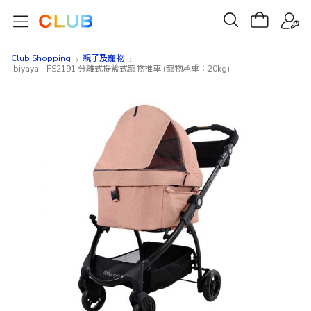
Club Shopping
親子及寵物
Ibiyaya - FS2191 分離式提籃式寵物推車 (寵物承重：20kg)
Skip
Skip
to
to
the
the
end
beginning
of
of
the
the
images
images
gallery
gallery