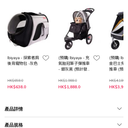
Ibiyaya - 探索者肩
(預購) Ibiyaya - 充
(預購) Ibiy
後背寵物包 -灰色
氣胎冠軍子彈推車
金巴士充
- 銀灰黑 (預計發
推車 (預
貸日期 : 14日內送
期 : 14日
貨)
HK$658.0
HK$1,988.0
HK$4,180.0
特
特
特
HK$638.0
HK$1,888.0
HK$3,980
殊
殊
殊
價
價
價
格
格
格
產品詳情
產品規格