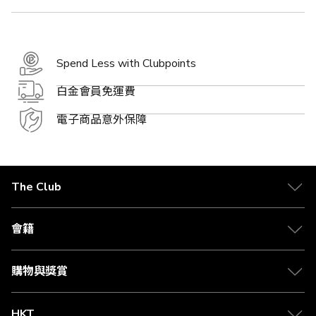
Spend Less with Clubpoints
白金會員免運費
電子商品意外保障
The Club
關於 The Club
合作夥伴
會籍
Citi The Club 信用卡
會籍及專屬禮遇
媒體中心
賺取積分
購物與獎賞
兌換禮遇
物流與配送
Club 積分助手
Club Shopping 商品領取站
HKT