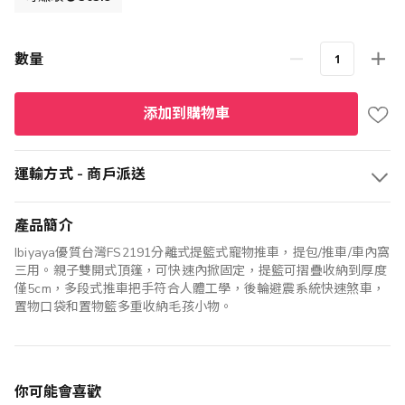
格
數量
添加到購物車
運輸方式 - 商戶派送
產品簡介
Ibiyaya優質台灣FS2191分離式提籃式寵物推車，提包/推車/車內窩
三用。親子雙開式頂篷，可快速內掀固定，提籃可摺疊收納到厚度
僅5cm，多段式推車把手符合人體工學，後輪避震系統快速煞車，
置物口袋和置物籃多重收納毛孩小物。
你可能會喜歡