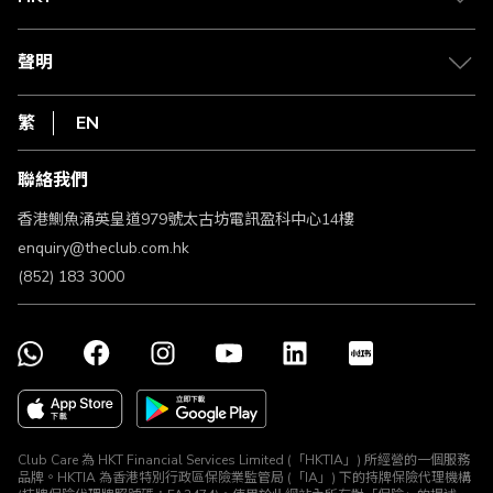
積分兌換
退款政策
csl.
常見問題
1010
聲明
在線客服
網上行
私隱聲明
HKT
繁
EN
使用條款
條款及細則
聯絡我們
不歧視及不騷擾聲明
認可牌照及通告
香港鰂魚涌英皇道979號太古坊電訊盈科中心14樓
enquiry@theclub.com.hk
(852) 183 3000
Club Care 為 HKT Financial Services Limited (「HKTIA」) 所經營的一個服務
品牌。HKTIA 為香港特別行政區保險業監管局 (「IA」) 下的持牌保險代理機構