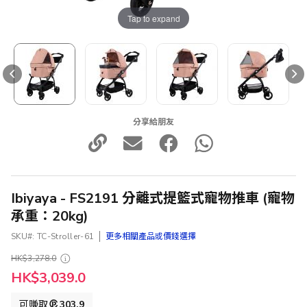
Tap to expand
分享給朋友
Ibiyaya - FS2191 分離式提籃式寵物推車 (寵物
承重：20kg)
SKU
TC-Stroller-61
更多相關產品或價錢選擇
HK$3,278.0
特
HK$3,039.0
殊
價
可賺取
303.9