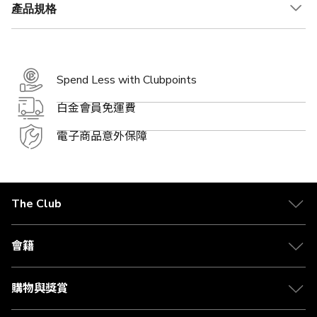
產品規格
Spend Less with Clubpoints
白金會員免運費
電子商品意外保障
The Club
關於 The Club
合作夥伴
會籍
Citi The Club 信用卡
會籍及專屬禮遇
媒體中心
賺取積分
購物與獎賞
兌換禮遇
物流與配送