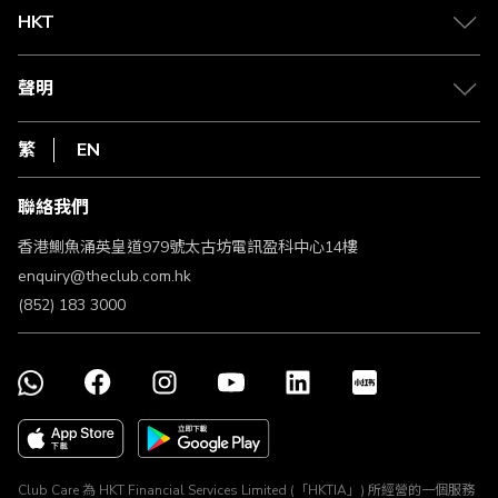
Club 積分助手
Club Shopping 商品領取站
HKT
積分兌換
退款政策
csl.
常見問題
1010
聲明
在線客服
網上行
私隱聲明
HKT
繁
EN
使用條款
條款及細則
聯絡我們
不歧視及不騷擾聲明
認可牌照及通告
香港鰂魚涌英皇道979號太古坊電訊盈科中心14樓
enquiry@theclub.com.hk
(852) 183 3000
Club Care 為 HKT Financial Services Limited (「HKTIA」) 所經營的一個服務