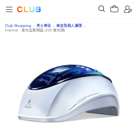
Club Shopping
男士專區
美容及個人護理​
iHelmet - 激光生髮頭盔 (200 激光頭)
Skip
Skip
to
to
the
the
end
beginning
of
of
the
the
images
images
gallery
gallery