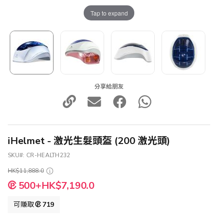
Tap to expand
分享給朋友
iHelmet - 激光生髮頭盔 (200 激光頭)
SKU
CR-HEALTH232
HK$11,888.0
特
500+HK$7,190.0
殊
價
可賺取
719
格