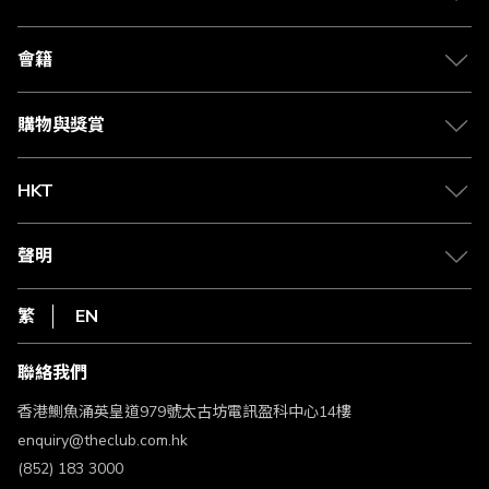
關於 The Club
合作夥伴
會籍
Citi The Club 信用卡
會籍及專屬禮遇
媒體中心
賺取積分
購物與獎賞
兌換禮遇
物流與配送
Club 積分助手
Club Shopping 商品領取站
HKT
積分兌換
退款政策
csl.
常見問題
1010
聲明
在線客服
網上行
私隱聲明
HKT
繁
EN
使用條款
條款及細則
聯絡我們
不歧視及不騷擾聲明
認可牌照及通告
香港鰂魚涌英皇道979號太古坊電訊盈科中心14樓
enquiry@theclub.com.hk
(852) 183 3000