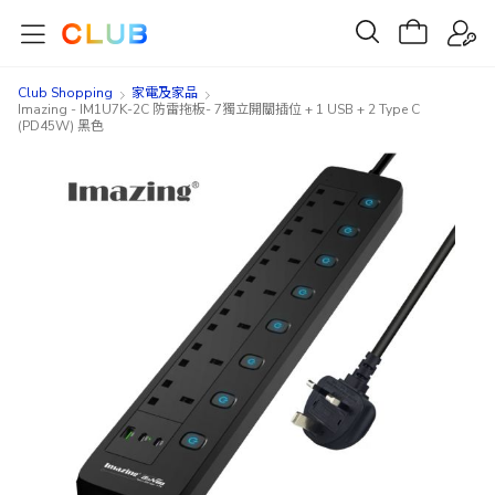
Club Shopping
家電及家品
Imazing - IM1U7K-2C 防雷拖板- 7獨立開關插位 + 1 USB + 2 Type C
(PD45W) 黑色
Skip
Skip
to
to
the
the
end
beginning
of
of
the
the
images
images
gallery
gallery