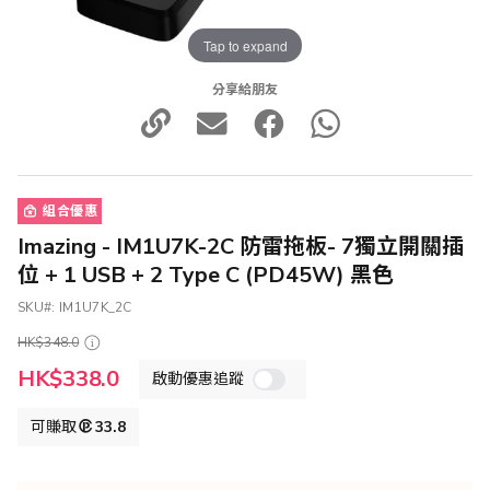
Tap to expand
分享給朋友
組合優惠
Imazing - IM1U7K-2C 防雷拖板- 7獨立開關插
位 + 1 USB + 2 Type C (PD45W) 黑色
SKU
IM1U7K_2C
HK$348.0
特
HK$338.0
啟動優惠追蹤
殊
價
格
可賺取
33.8