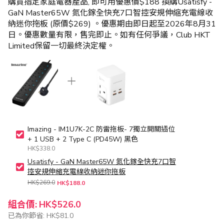
購買指定家庭電器產品, 即可用優惠價$188 換購Usatisfy -
GaN Master65W 氮化鎵全快充7口智控安規伸縮充電線收
納迷你拖板 (原價$269) 。優惠期由即日起至2026年8月31
日。優惠數量有限，售完即止。如有任何爭議，Club HKT
Limited保留一切最終決定權。
Imazing - IM1U7K-2C 防雷拖板- 7獨立開關插位
+ 1 USB + 2 Type C (PD45W) 黑色
HK$338.0
Usatisfy - GaN Master65W 氮化鎵全快充7口智
控安規伸縮充電線收納迷你拖板
HK$269.0
HK$188.0
組合價:
HK$526.0
已為你節省:
HK$81.0