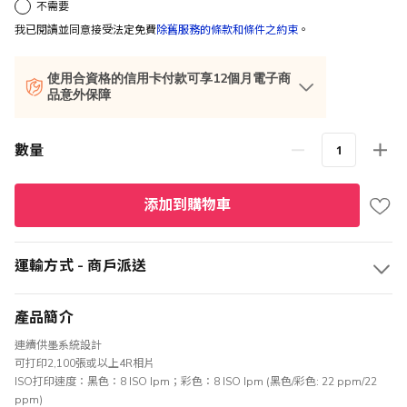
不需要
我已閱讀並同意接受法定免費
除舊服務的條款和條件之約束
。
使用合資格的信用卡付款可享12個月電子商
品意外保障
數量
添加到購物車
運輸方式 - 商戶派送
產品簡介
連續供墨系統設計
可打印2,100張或以上4R相片
ISO打印速度：黑色：8 ISO Ipm；彩色：8 ISO Ipm (黑色/彩色: 22 ppm/22
ppm)