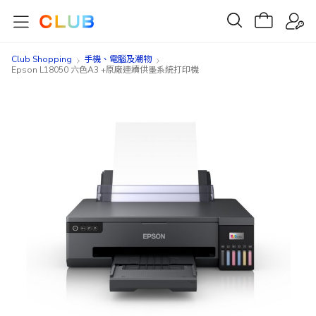
Club Shopping
手機、電腦及潮物
Epson L18050 六色A3 +原廠連續供墨系統打印機
Skip
Skip
to
to
the
the
end
beginning
of
of
the
the
images
images
gallery
gallery