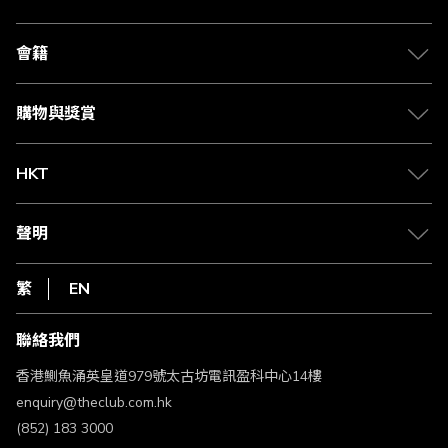
關於 The Club
合作夥伴
會籍
Citi The Club 信用卡
會籍及專屬禮遇
媒體中心
賺取積分
購物與獎賞
兌換禮遇
物流與配送
Club 積分助手
Club Shopping 商品領取站
HKT
積分兌換
退款政策
csl.
常見問題
1010
聲明
在線客服
網上行
私隱聲明
HKT
繁
EN
使用條款
條款及細則
聯絡我們
不歧視及不騷擾聲明
認可牌照及通告
香港鰂魚涌英皇道979號太古坊電訊盈科中心14樓
enquiry@theclub.com.hk
(852) 183 3000