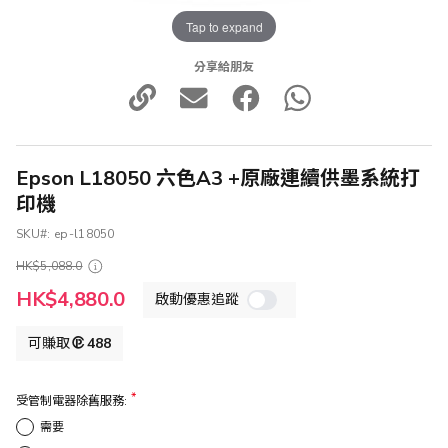
Tap to expand
分享給朋友
Epson L18050 六色A3 +原廠連續供墨系統打
印機
SKU
ep-l18050
HK$5,088.0
特
HK$4,880.0
啟動優惠追蹤
殊
價
格
可賺取
488
受管制電器除舊服務:
需要