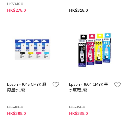
HK$340.0
特
HK$278.0
HK$318.0
殊
價
格
Epson - t04e CMYK 原
Epson - t664 CMYK 墨
廠墨水1套
水原廠1套
HK$468.0
HK$358.0
特
特
HK$398.0
HK$338.0
殊
殊
價
價
格
格