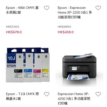
Epson - t664 CMYK 墨
Epson - Expression
水原廠2套
Home XP-2200 3合1 多
功能家用打印機
HK$716.0
HK$698.0
特
特
HK$678.0
HK$438.0
殊
殊
價
價
格
格
Epson - T10J CMYK 原
Expression Home XP-
廠墨水2套
4200 3合1 多功能家用
打印機