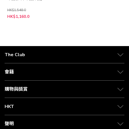
HK$1,548.0
特
HK$1,160.0
殊
價
格
The Club
關於 The Club
合作夥伴
會籍
Citi The Club 信用卡
會籍及專屬禮遇
媒體中心
賺取積分
購物與獎賞
兌換禮遇
物流與配送
Club 積分助手
Club Shopping 商品領取站
HKT
積分兌換
退款政策
csl.
常見問題
1010
聲明
在線客服