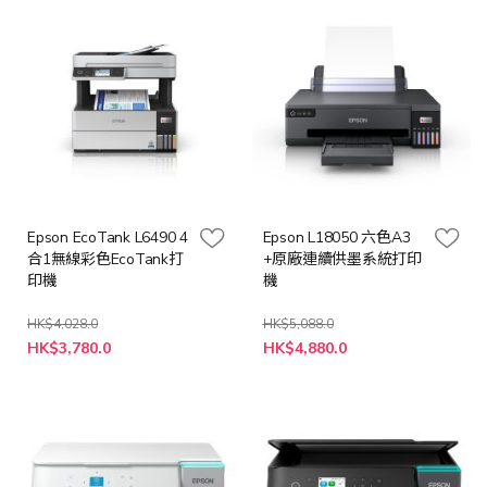
Epson EcoTank L6490 4
Epson L18050 六色A3
合1無線彩色EcoTank打
+原廠連續供墨系統打印
印機
機
HK$4,028.0
HK$5,088.0
特
特
HK$3,780.0
HK$4,880.0
殊
殊
價
價
格
格