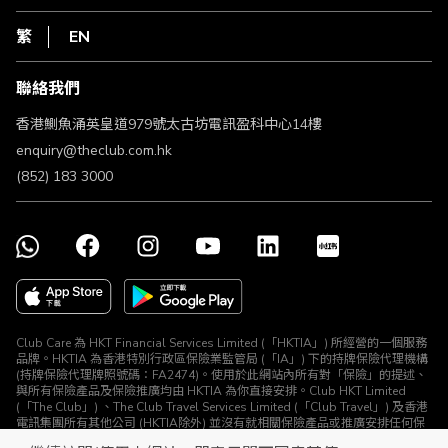
網上行
私隱聲明
HKT
繁
EN
使用條款
條款及細則
聯絡我們
不歧視及不騷擾聲明
認可牌照及通告
香港鰂魚涌英皇道979號太古坊電訊盈科中心14樓
enquiry@theclub.com.hk
(852) 183 3000
Club Care 為 HKT Financial Services Limited (「HKTIA」) 所經營的一個服務
品牌。HKTIA 為香港特別行政區保險業監管局 (「IA」) 下的持牌保險代理機構
(持牌保險代理牌照號碼：FA2474)。使用於此網站內所有對「保險」的提述、
與所有保險產品及保險推廣均由 HKTIA 為你直接安排。Club HKT Limited
(「The Club」) 、The Club Travel Services Limited (「Club Travel」) 及香港
電訊集團所有其他公司 (HKTIA除外) 並沒有就相關保險產品或推廣安排任何保
險合約或進行其他受規管活動 (定義見《保險業條例》)。