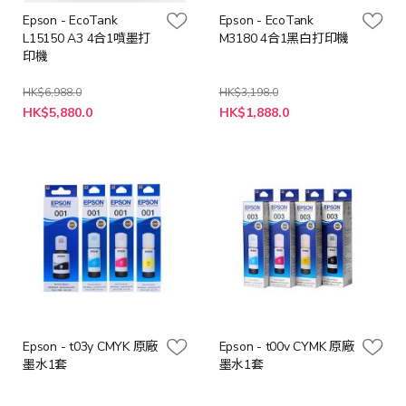
Epson - EcoTank
Epson - EcoTank
L15150 A3 4合1噴墨打
M3180 4合1黑白打印機
印機
HK$6,988.0
HK$3,198.0
特
特
HK$5,880.0
HK$1,888.0
殊
殊
價
價
格
格
Epson - t03y CMYK 原廠
Epson - t00v CYMK 原廠
墨水1套
墨水1套