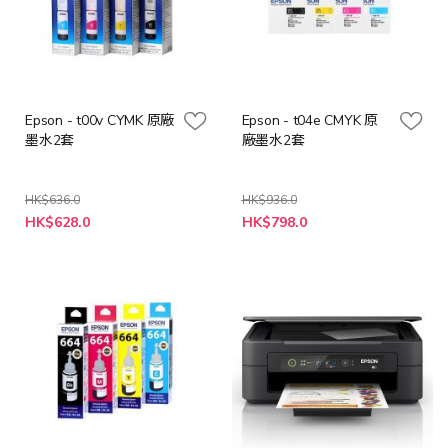
Epson - t00v CYMK 原廠
Epson - t04e CMYK 原
墨水2套
廠墨水2套
HK$636.0
HK$936.0
特
特
HK$628.0
HK$798.0
殊
殊
價
價
格
格