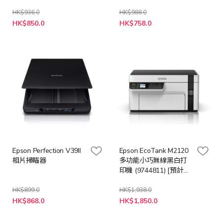
HK$936.0
HK$988.0
特
特
HK$850.0
HK$758.0
殊
殊
價
價
格
格
Epson Perfection V39II
Epson EcoTank M2120
相片掃瞄器
多功能小巧無線黑白打
印機 (9744811) [預計送
貨時間: 7-10工作天]
HK$899.0
HK$1,938.0
特
特
HK$868.0
HK$1,850.0
殊
殊
價
價
格
格