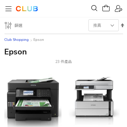
設
篩選
置
Club Shopping
Epson
降
Epson
序
23
件產品
方
向