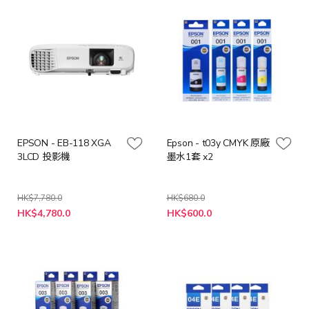
EPSON - EB-118 XGA
Epson - t03y CMYK 原廠
3LCD 投影機
墨水1套 x2
HK$7,780.0
HK$680.0
特
特
HK$4,780.0
HK$600.0
殊
殊
價
價
格
格