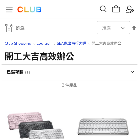
設
篩選
置
Club Shopping
Logitech
SEA虎出海行大運
開工大吉高效辦公
降
開工大吉高效辦公
序
已選項目
方
2
件產品
向