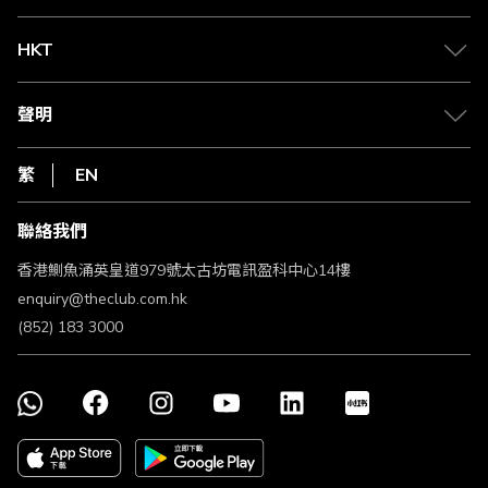
兌換禮遇
物流與配送
Club 積分助手
Club Shopping 商品領取站
HKT
積分兌換
退款政策
csl.
常見問題
1010
聲明
在線客服
網上行
私隱聲明
HKT
繁
EN
使用條款
條款及細則
聯絡我們
不歧視及不騷擾聲明
認可牌照及通告
香港鰂魚涌英皇道979號太古坊電訊盈科中心14樓
enquiry@theclub.com.hk
(852) 183 3000