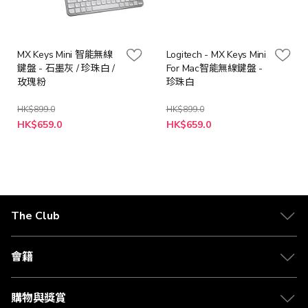
MX Keys Mini 智能無線
Logitech - MX Keys Mini
鍵盤 - 石墨灰 / 珍珠白 /
For Mac智能無線鍵盤 -
玫瑰粉
珍珠白
HK$899.0
HK$899.0
特
HK$659.0
HK$659.0
殊
價
格
The Club
關於 The Club
合作夥伴
會籍
Citi The Club 信用卡
會籍及專屬禮遇
媒體中心
賺取積分
購物與獎賞