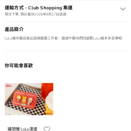
運輸方式 - Club Shopping 集運
現在下單, 預計最快2026年8月17日送達
產品簡介
LuLu豬快餐店推出經典靚餐三件套，還請午餐肉們四處幫LuLu豬多多宣傳哦!
你可能會喜歡
罐頭豬 LuLu漢堡