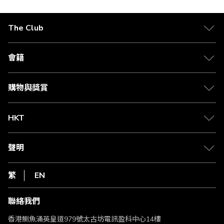
The Club
關於 The Club
合作夥伴
會籍
Citi The Club 信用卡
會籍及專屬禮遇
媒體中心
賺取積分
購物與獎賞
兌換禮遇
物流與配送
Club 積分助手
Club Shopping 商品領取站
HKT
積分兌換
退款政策
csl.
常見問題
1010
聲明
在線客服
網上行
私隱聲明
HKT
繁
EN
使用條款
條款及細則
聯絡我們
不歧視及不騷擾聲明
認可牌照及通告
香港鰂魚涌英皇道979號太古坊電訊盈科中心14樓