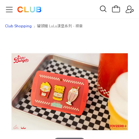
Club Shopping
罐頭豬 LuLu漢堡系列 - 襟章
Skip
Skip
to
to
the
the
end
beginning
of
of
the
the
images
images
gallery
gallery