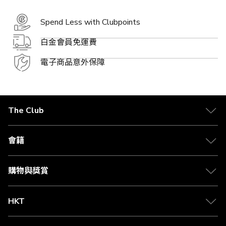
Spend Less with Clubpoints
白金會員免運費
電子商品意外保障
The Club
關於 The Club
合作夥伴
會籍
Citi The Club 信用卡
會籍及專屬禮遇
媒體中心
賺取積分
購物與獎賞
兌換禮遇
物流與配送
Club 積分助手
Club Shopping 商品領取站
HKT
積分兌換
退款政策
csl.
常見問題