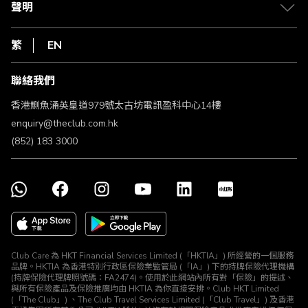
1010
聲明
在線客服
網上行
私隱聲明
HKT
繁
EN
使用條款
條款及細則
聯絡我們
不歧視及不騷擾聲明
認可牌照及通告
香港鰂魚涌英皇道979號太古坊電訊盈科中心14樓
enquiry@theclub.com.hk
(852) 183 3000
Club Care 為 HKT Financial Services Limited (「HKTIA」) 所經營的一個服務
品牌。HKTIA 為香港特別行政區保險業監管局 (「IA」) 下的持牌保險代理機構
(持牌保險代理牌照號碼：FA2474)。使用於此網站內所有對「保險」的提述、
與所有保險產品及保險推廣均由 HKTIA 為你直接安排。Club HKT Limited
(「The Club」) 、The Club Travel Services Limited (「Club Travel」) 及香港