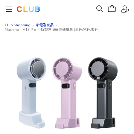
Club Shopping
家電及家品
Machino - M13 Pro 手持製冷渦輪高速風扇 (黑色/紫色/藍色)
Skip
Skip
to
to
the
the
end
beginning
of
of
the
the
images
images
gallery
gallery