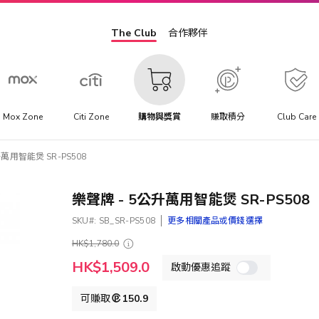
The Club
合作夥伴
Mox Zone
Citi Zone
購物與獎賞
賺取積分
Club Care
升萬用智能煲 SR-PS508
樂聲牌 - 5公升萬用智能煲 SR-PS508
SKU
SB_SR-PS508
更多相關產品或價錢選擇
HK$1,780.0
特
HK$1,509.0
啟動優惠追蹤
殊
價
格
可賺取
150.9