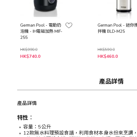
German Pool - 電動奶
German Pool - 迷你
泡機 - IH電磁加熱 MIF-
拌機 BLD-M25
255
HK$990.0
HK$590.0
特
特
HK$740.0
HK$460.0
殊
殊
價
價
格
格
產品詳情
產品詳情
特性︰
容量：5公升
12款無水料理預設食譜，利用食材本身水份來烹調