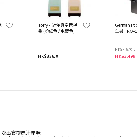
攪
Toffy - 迷你真空攪拌
German Po
機 (粉紅色 / 水藍色)
生機 PRO-
HK$4,670.0
特
HK$338.0
HK$3,499.
殊
價
格
，吃出食物原汁原味