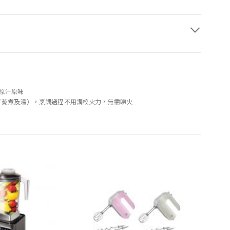
原汁原味
／蒸煮及湯），烹調過程不用調校火力，無需睇火