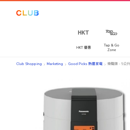
Tap & Go
HKT 優惠
Zone
Club Shopping
Marketing
Good Picks 熱選家電
樂聲牌 - 5公
Skip
Skip
to
to
the
the
end
beginning
of
of
the
the
images
images
gallery
gallery