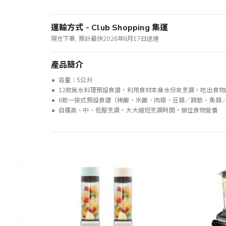
運輸方式 - Club Shopping 集運
現在下單, 預計最快2026年8月17日送達
產品簡介
容量：5公升
12款無水料理預設食譜，利用食材本身水份來烹調，吃出食物
6款一按式預設食譜（稀飯、米飯、肉類、豆類／蹄筋、魚類
自選高、中、低壓烹調，大大縮短烹調時間，鎖住食物營養