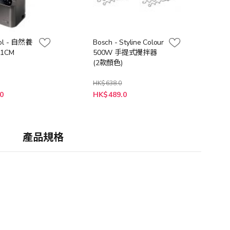
ol - 自然養
Bosch - Styline Colour
11CM
500W 手提式攪拌器
(2款顏色)
HK$638.0
0
HK$489.0
產品規格