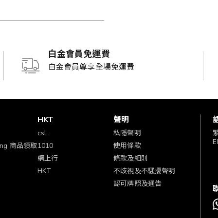
白金會員免運費
白金會員尊享全場免運費
賞
HKT
聲明
csl.
私隱聲明
E
ping 商品領取
1010
使用條款
網上行
條款及細則
HKT
不歧視及不騷擾聲明
認可牌照及通告