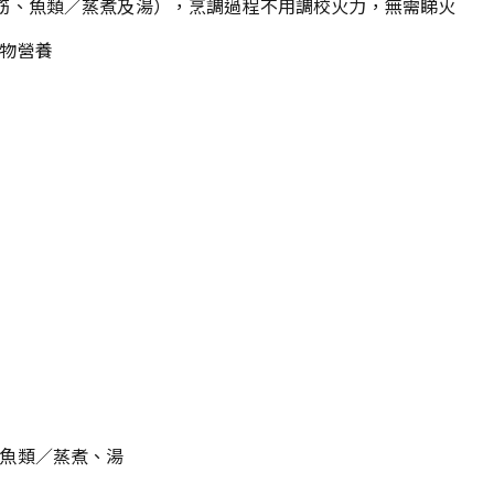
筋、魚類／蒸煮及湯），烹調過程不用調校火力，無需睇火
物營養
魚類／蒸煮、湯