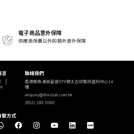
電子商品意外保障
供應商保養以外的額外意外保障
語言
聯絡我們
繁
香港鰂魚涌英皇道979號太古坊電訊盈科中心14
N
樓
enquiry@theclub.com.hk
(852) 183 3000
聯繫方式