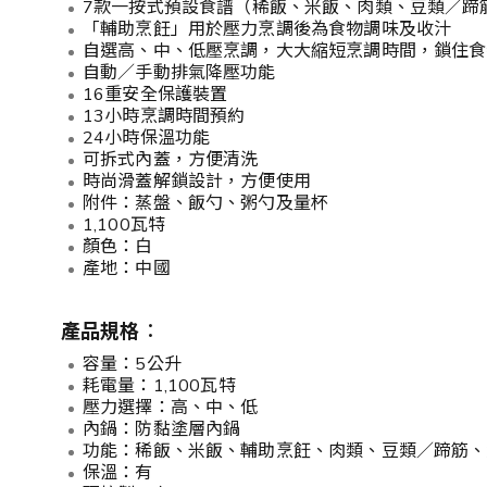
7款一按式預設食譜（稀飯、米飯、肉類、豆類／蹄
「輔助烹飪」用於壓力烹調後為食物調味及收汁
自選高、中、低壓烹調，大大縮短烹調時間，鎖住食
自動／手動排氣降壓功能
16重安全保護裝置
13小時烹調時間預約
24小時保溫功能
可拆式內蓋，方便清洗
時尚滑蓋解鎖設計，方便使用
附件：蒸盤、飯勺、粥勺及量杯
1,100瓦特
顏色：白
產地：中國
產品規格︰
容量：5公升
耗電量：1,100瓦特
壓力選擇：高、中、低
內鍋：防黏塗層內鍋
功能：稀飯、米飯、輔助烹飪、肉類、豆類／蹄筋、
保溫：有