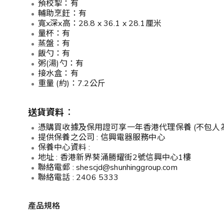
預校掣：有
輔助烹飪：有
寬x深x高：28.8 x 36.1 x 28.1厘米
量杯：有
蒸盤：有
飯勺：有
粥(湯)勺：有
接水盒：有
重量 (約)：7.2公斤
送貨資料︰
憑購買收據及保用證可享一年香港代理保養 (不包人
提供保養之公司 : 信興電器服務中心
保養中心資料 :
地址 : 香港新界葵涌勝耀街2號信興中心1樓
聯絡電郵 : shescjd@shunhinggroup.com
聯絡電話 : 2406 5333
產品規格