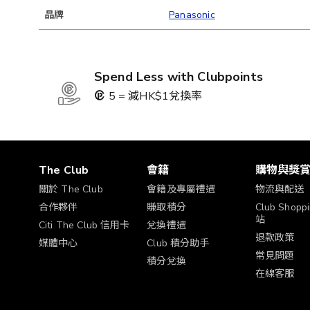
品牌
Panasonic
Spend Less with Clubpoints
5 = 減HK$1兌換率
The Club
會籍
購物與獎
關於 The Club
會籍及專屬禮遇
物流與配送
合作夥伴
賺取積分
Club Shop
站
Citi The Club 信用卡
兌換禮遇
退款政策
媒體中心
Club 積分助手
常見問題
積分兌換
在線客服