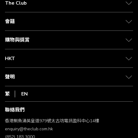
The Club
關於 The Club
合作夥伴
會籍
Citi The Club 信用卡
會籍及專屬禮遇
媒體中心
賺取積分
購物與獎賞
兌換禮遇
物流與配送
Club 積分助手
Club Shopping 商品領取站
HKT
積分兌換
退款政策
csl.
常見問題
1010
聲明
在線客服
網上行
私隱聲明
HKT
繁
EN
使用條款
條款及細則
聯絡我們
不歧視及不騷擾聲明
認可牌照及通告
香港鰂魚涌英皇道979號太古坊電訊盈科中心14樓
enquiry@theclub.com.hk
(852) 183 3000