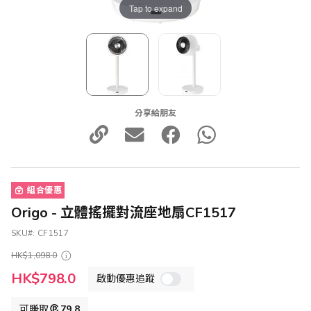
Tap to expand
分享給朋友
組合優惠
Origo - 立體搖擺對流座地扇CF1517
SKU
CF1517
HK$1,098.0
特
HK$798.0
啟動優惠追蹤
殊
價
格
可賺取
79.8