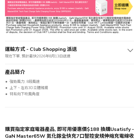
運輸方式 - Club Shopping 派送
現在下單, 預計最快2026年8月13日送達
產品簡介
強勁風力; 8段風速
上下、左右3D立體搖擺
特有向下吹風角度
購買指定家庭電器產品, 即可用優惠價$188 換購Usatisfy -
GaN Master65W 氮化鎵全快充7口智控安規伸縮充電線收