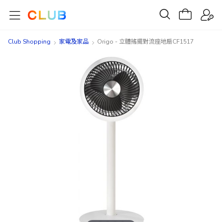
Club Shopping
家電及家品
Origo - 立體搖擺對流座地扇CF1517
Skip
Skip
to
to
the
the
end
beginning
of
of
the
the
images
images
gallery
gallery