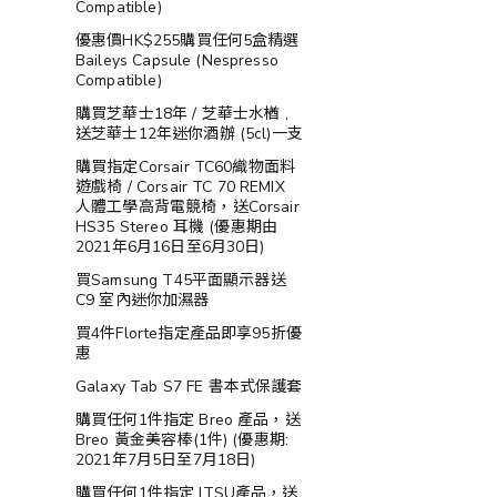
Compatible)
優惠價HK$255購買任何5盒精選
Baileys Capsule (Nespresso
Compatible)
購買芝華士18年 / 芝華士水楢 ,
送芝華士12年迷你酒辦 (5cl)一支
購買指定Corsair TC60織物面料
遊戲椅 / Corsair TC 70 REMIX
人體工學高背電競椅，送Corsair
HS35 Stereo 耳機 (優惠期由
2021年6月16日至6月30日)
買Samsung T45平面顯示器送
C9 室內迷你加濕器
買4件Florte指定產品即享95折優
惠
Galaxy Tab S7 FE 書本式保護套
購買任何1件指定 Breo 產品，送
Breo 黃金美容棒(1件) (優惠期:
2021年7月5日至7月18日)
購買任何1件指定 ITSU產品，送