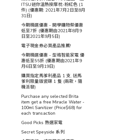
ITSU迷你溫熱按摩枕-粉紅色 (1
件) (優惠期: 2021年7月2日至8月
31日)
今期精選優惠 - 開學購物祭優惠
低至7折 (優惠期由2021年8月9
日至2021年9月5日)
電子現金券必買產品推薦!
今期精選優惠 - 型格智能家電 優
惠低至55折 (優惠期由2021年9
月6日至9月19日)
購買指定馬爹利產品 1 支, 送馬
爹利限量版瓷碟 1 隻 (兩款，隨
機派發)
Purchase any selected Brita
item get a free Miracle Water -
100ml Sanitizer (Price$68) for
each transaction
Good Picks 熱選家電
Secret Speyside 系列