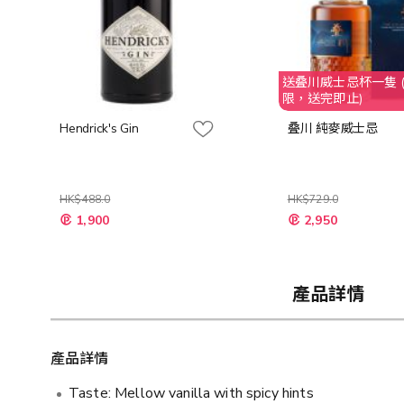
送叠川威士忌杯一隻 
限，送完即止)
Hendrick's Gin
叠川 純麥威士忌
HK$488.0
HK$729.0
特
特
1,900
2,950
殊
殊
價
價
格
格
產品詳情
產品詳情
Taste: Mellow vanilla with spicy hints