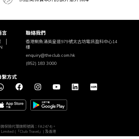
語言
聯絡我們
繁
香港鰂魚涌英皇道979號太古坊電訊盈科中心14
N
樓
enquiry@theclub.com.hk
(852) 183 3000
聯繫方式
構 (持牌保險代理牌照號碼：FA2474)。
ted (「Club Travel」) 及香港