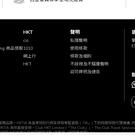
賞
HKT
聲明
csl.
私隱聲明
E
ping 商品領取
1010
使用條款
網上行
條款及細則
HKT
不歧視及不騷擾聲明
認可牌照及通告
TIA」) 所經營的一個服務品牌。HKTIA 為香港特別行政區保險業監管局 (「IA」) 下的持牌保險代理機
b HKT Limited (「The Club」) 、The Club Travel Services Limi
任何保險合約或進行其他受規管活動 (定義見《保險業條例》)。