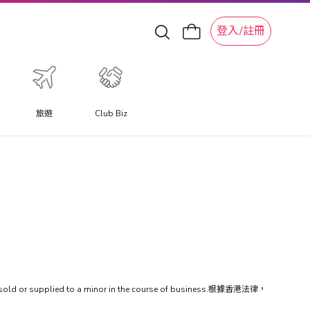
登入/註冊
旅遊
Club Biz
be sold or supplied to a minor in the course of business.根據香港法律，