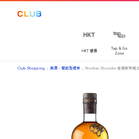
Tap & Go
HKT 優惠
Zone
Club Shopping
美酒、餐飲及禮券​
Monkey Shoulder 金猴麥芽威
Skip
Skip
to
to
the
the
end
beginning
of
of
the
the
images
images
gallery
gallery