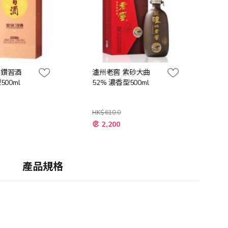
金鑽習酒
瀘州老窖 紫砂大曲
500ml
52% 濃香型500ml
HK$610.0
特
2,200
殊
價
格
產品規格