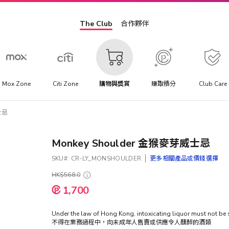
The Club
合作夥伴
Mox Zone
Citi Zone
購物與獎賞
賺取積分
Club Care
士忌
Monkey Shoulder 金猴麥芽威士忌
SKU
CR-LY_MONSHOULDER
更多相關產品或價錢選擇
HK$568.0
特
1,700
殊
價
格
Under the law of Hong Kong, intoxicating liquor must not 
不得在業務過程中，向未成年人售賣或供應令人醺醉的酒類