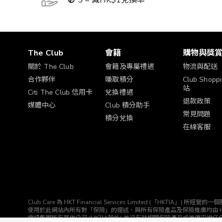
5 = 減HK$1兌換率
The Club
會籍
購物與獎
關於 The Club
會籍及專屬禮遇
物流與配送
合作夥伴
賺取積分
Club Shop
站
Citi The Club 信用卡
兌換禮遇
退款政策
媒體中心
Club 積分助手
常見問題
積分兌換
在線客服
Club Care 為 HKT Financial Services Limited (「HK
使用於此網站內所有對「保險」的提述、與所有保險產品及保險推廣均由 HKTIA 為你直接安排。Clu
電訊集團所有其他公司 (HKTIA除外) 並沒有就相關保險產品或推廣安排