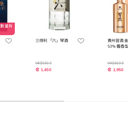
(數量有
三得利 「六」琴酒
貴州習酒 
53% 醬香型
HK$530.0
HK$610.0
特
特
1,450
1,950
殊
殊
價
價
格
格