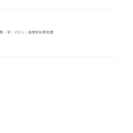
甲醛、苯、VOCs、香煙等有害氣體