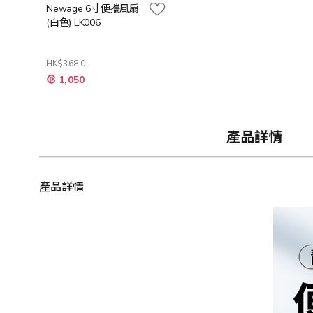
Newage 6寸便攜風扇
(白色) LK006
HK$368.0
特
1,050
殊
價
格
產品詳情
產品詳情