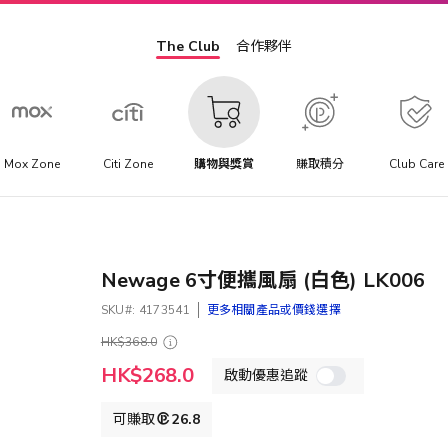
The Club
合作夥伴
Mox Zone
Citi Zone
購物與獎賞
賺取積分
Club Care
Newage 6寸便攜風扇 (白色) LK006
SKU
4173541
更多相關產品或價錢選擇
HK$368.0
特
HK$268.0
啟動優惠追蹤
殊
價
格
可賺取
26.8