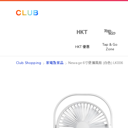
Tap & Go
HKT 優惠
Zone
Club Shopping
家電及家品
Newage 6寸便攜風扇 (白色) LK006
Skip
Skip
to
to
the
the
end
beginning
of
of
the
the
images
images
gallery
gallery