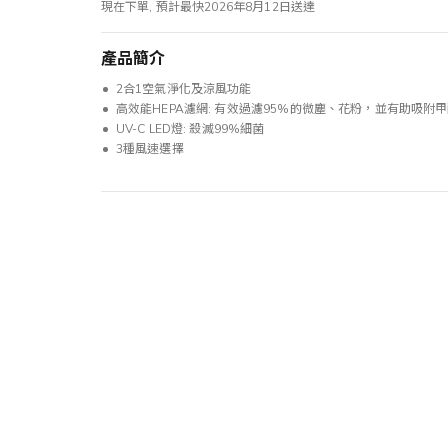
現在下單, 預計最快2026年8月12日送達
產品簡介
2合1空氣淨化及涼風功能
高效能HEPA濾網: 有效過濾95%的微塵、花粉，並有助吸附
UV-C LED燈: 殺滅99%細菌
3種風速選擇