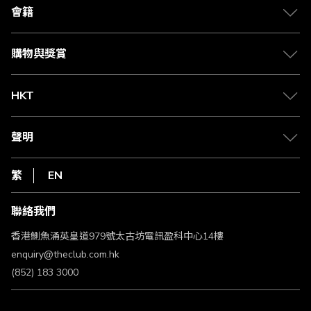
合作夥伴
會籍
Citi The Club 信用卡
會籍及專屬禮遇
媒體中心
賺取積分
購物與獎賞
兌換禮遇
物流與配送
Club 積分助手
Club Shopping 商品領取站
HKT
積分兌換
退款政策
csl.
常見問題
1010
聲明
在線客服
網上行
私隱聲明
HKT
繁
EN
使用條款
條款及細則
聯絡我們
不歧視及不騷擾聲明
認可牌照及通告
香港鰂魚涌英皇道979號太古坊電訊盈科中心14樓
enquiry@theclub.com.hk
(852) 183 3000