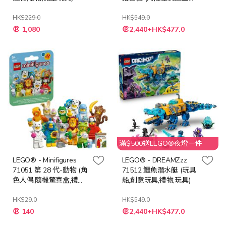
創意力遊戲,禮物,玩具)
HK$229.0
HK$549.0
特
特
1,080
2,440+HK$477.0
殊
殊
價
價
格
格
滿$500送LEGO®夜燈一件
LEGO® - Minifigures
LEGO® - DREAMZzz
71051 第 28 代-動物 (角
71512 鱷魚潛水艇 (玩具
色人偶,隨機驚喜盒,禮物,
船,創意玩具,禮物,玩具)
玩具)
HK$29.0
HK$549.0
特
特
140
2,440+HK$477.0
殊
殊
價
價