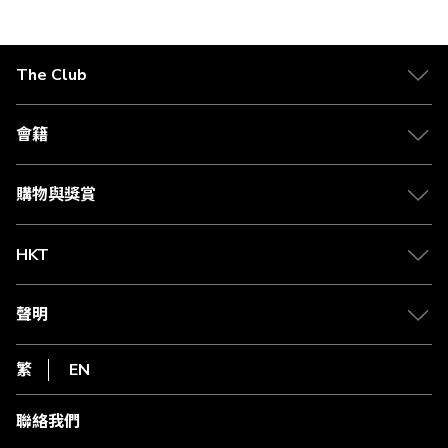
正
在
The Club
閱
關於 The Club
讀
合作夥伴
會籍
頁
Citi The Club 信用卡
會籍及專屬禮遇
媒體中心
賺取積分
購物與獎賞
兌換禮遇
物流與配送
Club 積分助手
Club Shopping 商品領取站
HKT
積分兌換
退款政策
csl.
常見問題
1010
聲明
在線客服
網上行
私隱聲明
HKT
繁
EN
使用條款
條款及細則
聯絡我們
不歧視及不騷擾聲明