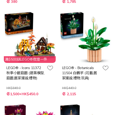
380
1,785
殊
殊
價
價
格
格
滿$500送LEGO®夜燈一件
LEGO® - Icons 11372
LEGO® - Botanicals
秋季小屋庭園 (建築模型,
11504 白鶴芋 (花藝,居
庭園,居家擺設,禮物)
家擺設,禮物,玩具)
HK$849.0
HK$449.0
特
特
1,500+HK$450.0
2,115
殊
殊
價
價
格
格