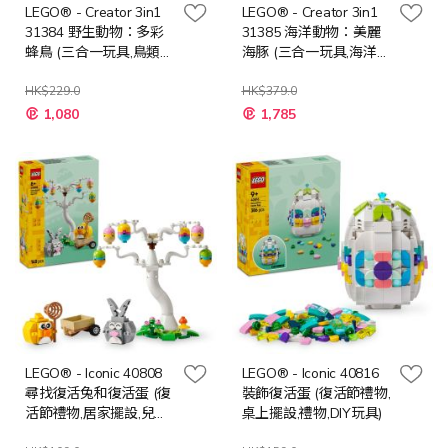
LEGO® - Creator 3in1
LEGO® - Creator 3in1
31384 野生動物：多彩
31385 海洋動物：美麗
蜂鳥 (三合一玩具,鳥類動
海豚 (三合一玩具,海洋動
物,DIY玩具,動物玩具)
物,DIY玩具,動物玩具)
HK$229.0
HK$379.0
特
特
1,080
1,785
殊
殊
價
價
格
格
LEGO® - Iconic 40808
LEGO® - Iconic 40816
尋找復活兔和復活蛋 (復
裝飾復活蛋 (復活節禮物,
活節禮物,居家擺設,兒童
桌上擺設,禮物,DIY玩具)
玩具,動物玩具)