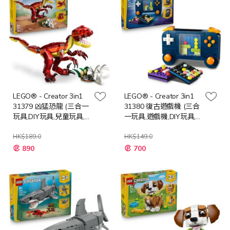
LEGO® - Creator 3in1
LEGO® - Creator 3in1
31379 凶猛恐龍 (三合一
31380 復古遊戲機 (三合
玩具,DIY玩具,兒童玩具,
一玩具,遊戲機,DIY玩具,
動物玩具)
兒童玩具)
HK$189.0
HK$149.0
特
特
890
700
殊
殊
價
價
格
格