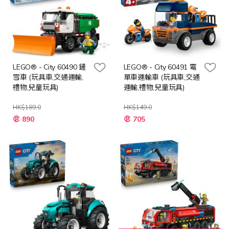
LEGO® - City 60490 鏟
LEGO® - City 60491 電
雪車 (玩具車,交通運輸,
單車運輸車 (玩具車,交通
禮物,兒童玩具)
運輸,禮物,兒童玩具)
HK$189.0
HK$149.0
特
特
890
705
殊
殊
價
價
格
格