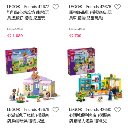
LEGO® - Friends 42677
LEGO® - Friends 42678
狗狗點心烘焙坊 (動物玩
寵物飾品車 (模擬商店,玩
具,煮飯仔,禮物,兒童玩
具車,禮物,兒童玩具)
具)
HK$229.0
HK$149.0
特
特
1,080
700
殊
殊
價
價
格
格
LEGO® - Friends 42679
LEGO® - Friends 42680
心湖城兔子旅館 (模擬商
心湖城便利商店 (模擬商
店,動物玩具,禮物,兒童玩
店,創意力遊戲,禮物,兒童
具)
玩具)