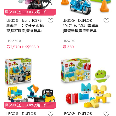
滿$500送LEGO®夜燈一件
LEGO® - Icons 10375
LEGO® - DUPLO®
馴龍高手：沒牙仔 (馴龍
10471 藍色警用電單車
記,居家擺設,禮物,玩具)
(學習玩具,電單車玩具,禮
物,兒童玩具)
HK$579.0
HK$79.0
特
特
2,570+HK$505.0
380
殊
殊
價
價
格
格
滿$500送LEGO®夜燈一件
LEGO® - DUPLO®
LEGO® - DUPLO®