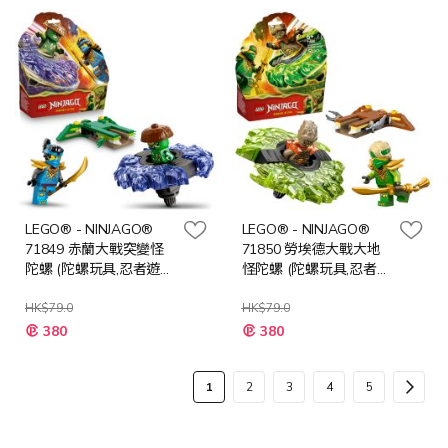
格
格
LEGO® - NINJAGO®
LEGO® - NINJAGO®
71849 赤蘭大戰突變怪
71850 勞埃德大戰大地
陀螺 (陀螺玩具,忍者遊
怪陀螺 (陀螺玩具,忍者遊
戲,禮物,兒童玩具)
戲,禮物,兒童玩具)
HK$79.0
HK$79.0
特
特
380
380
殊
殊
價
價
格
格
頁
您
頁
頁
頁
頁
頁
下
1
2
3
4
5
面
當
面
面
面
面
面
一
前
步