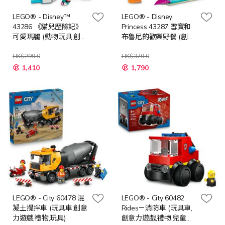
LEGO® - Disney™
LEGO® - Disney
43286 《貓兒歷險記》
Princess 43287 雪寶和
可愛瑪麗 (動物玩具,創意
布魯尼的歡樂野餐 (創意
玩具,禮物,玩具)
玩具,冰雪奇緣,禮物,玩
HK$299.0
具)
HK$379.0
特
特
1,410
1,790
殊
殊
價
價
格
格
LEGO® - City 60478 混
LEGO® - City 60482
凝土攪拌車 (玩具車,創意
Rides－消防車 (玩具車,
力遊戲,禮物,玩具)
創意力遊戲,禮物,兒童玩