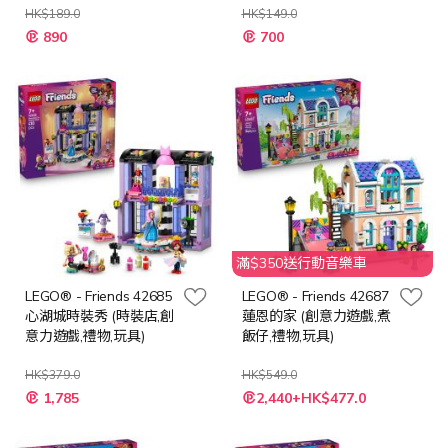
HK$189.0
HK$149.0
特
特
890
700
殊
殊
價
價
格
格
滿$350送行動音樂車
LEGO® - Friends 42685
LEGO® - Friends 42687
心湖城時裝秀 (時裝店,創
蓮恩的家 (創意力遊戲,煮
意力遊戲,禮物,玩具)
飯仔,禮物,玩具)
HK$379.0
HK$549.0
特
特
1,785
2,440+HK$477.0
殊
殊
價
價
格
格