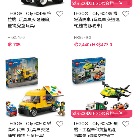
滿$500送LEGO®夜燈一件
LEGO® - City 60498 拖
LEGO® - City 60499 機
拉機 (玩具車,交通運輸,
場消防車 (玩具車,交通運
禮物,兒童玩具)
輸,禮物,服務車)
HK$149.0
HK$549.0
特
特
705
2,440+HK$477.0
殊
殊
價
價
格
格
滿$500送LEGO®夜燈一件
LEGO® - City 60500 樂
LEGO® - City 60505 飛
高® 貨車 (玩具車,交通
機、工程車和氣墊船混
運輸,禮物,兒童玩具)
搭套裝 (海陸空交通工具,