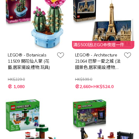
滿$500送LEGO®夜燈一件
LEGO® - Botanicals
LEGO® - Architecture
11509 開花仙人掌 (花
21064 巴黎－愛之城 (法
藝,居家擺設,禮物,玩具)
國景色,居家擺設,禮物,玩
具)
HK$229.0
HK$599.0
特
特
1,080
2,660+HK$524.0
殊
殊
價
價
格
格