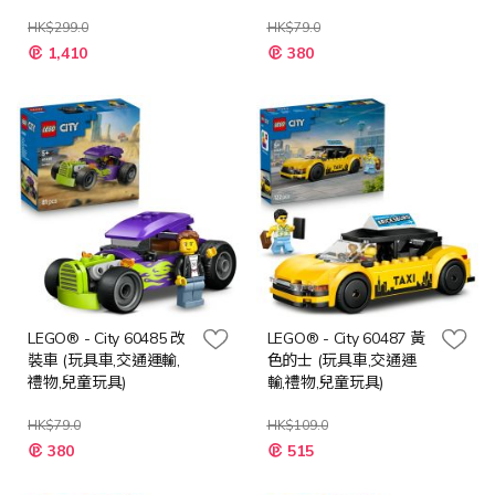
具)
HK$299.0
HK$79.0
特
特
1,410
380
殊
殊
價
價
格
格
LEGO® - City 60485 改
LEGO® - City 60487 黃
裝車 (玩具車,交通運輸,
色的士 (玩具車,交通運
禮物,兒童玩具)
輸,禮物,兒童玩具)
HK$79.0
HK$109.0
特
特
380
515
殊
殊
價
價
格
格