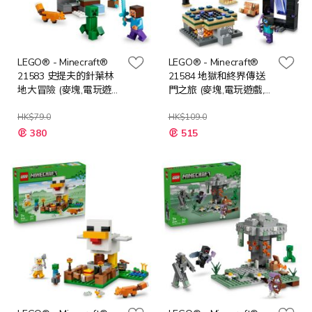
LEGO® - Minecraft®
LEGO® - Minecraft®
21583 史提夫的針葉林
21584 地獄和終界傳送
地大冒險 (麥塊,電玩遊
門之旅 (麥塊,電玩遊戲,
戲,禮物,兒童玩具)
禮物,玩具)
HK$79.0
HK$109.0
特
特
380
515
殊
殊
價
價
格
格