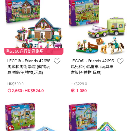
滿$350送行動音樂車
LEGO® - Friends 42688
LEGO® - Friends 42695
馬廄和馬術學院 (動物玩
馬兒和小馬拖車 (玩具車,
具,煮飯仔,禮物,玩具)
煮飯仔,禮物,玩具)
HK$599.0
HK$229.0
特
特
2,660+HK$524.0
1,080
殊
殊
價
價
格
格