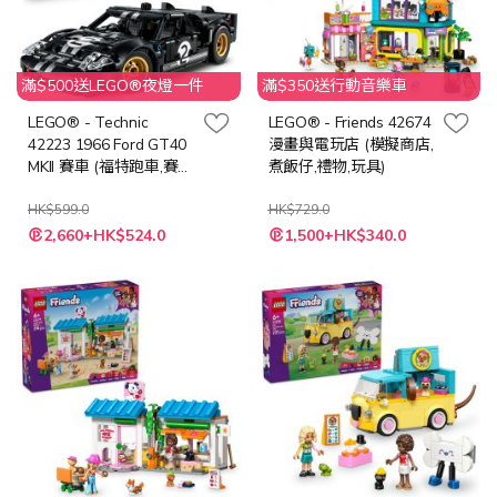
滿$500送LEGO®夜燈一件
滿$350送行動音樂車
LEGO® - Technic
LEGO® - Friends 42674
42223 1966 Ford GT40
漫畫與電玩店 (模擬商店,
MKII 賽車 (福特跑車,賽車
煮飯仔,禮物,玩具)
模型,禮物,玩具)
HK$599.0
HK$729.0
特
特
2,660+HK$524.0
1,500+HK$340.0
殊
殊
價
價
格
格