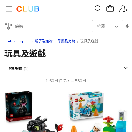
設
篩選
置
Club Shopping
親子及寵物
母嬰及育兒
玩具及遊戲
降
玩具及遊戲
序
已選項目
方
1
-
60
件產品，共
580
件
向