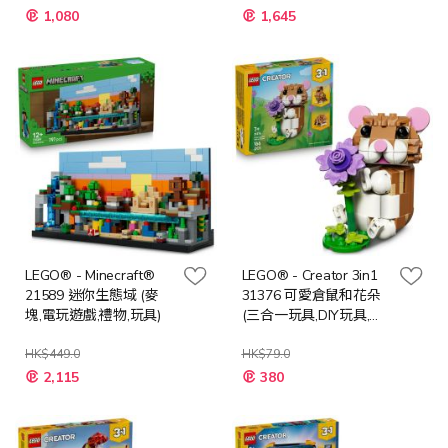
特
特
1,080
1,645
殊
殊
價
價
格
格
LEGO® - Minecraft®
LEGO® - Creator 3in1
21589 迷你生態域 (麥
31376 可愛倉鼠和花朵
塊,電玩遊戲,禮物,玩具)
(三合一玩具,DIY玩具,兒
童玩具,動物玩具)
HK$449.0
HK$79.0
特
特
2,115
380
殊
殊
價
價
格
格