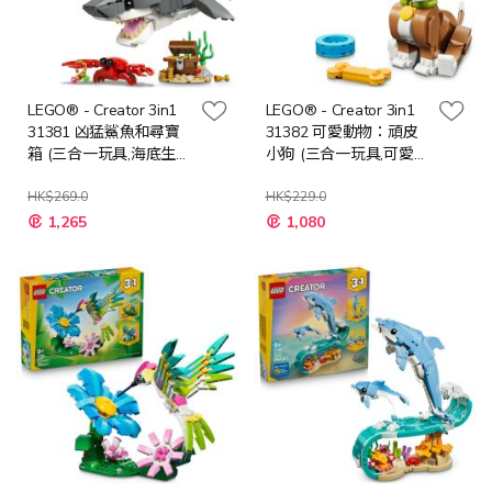
LEGO® - Creator 3in1
LEGO® - Creator 3in1
31381 凶猛鯊魚和尋寶
31382 可愛動物：頑皮
箱 (三合一玩具,海底生
小狗 (三合一玩具,可愛動
物,DIY玩具,動物玩具)
物,DIY玩具,動物玩具)
HK$269.0
HK$229.0
特
特
1,265
1,080
殊
殊
價
價
格
格