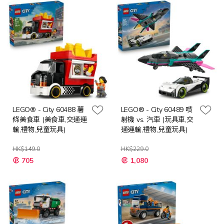
LEGO® - City 60488 薯
LEGO® - City 60489 噴
條美食車 (美食車,交通運
射機 vs. 汽車 (玩具車,交
輸,禮物,兒童玩具)
通運輸,禮物,兒童玩具)
HK$149.0
HK$229.0
特
特
705
1,080
殊
殊
價
價
格
格