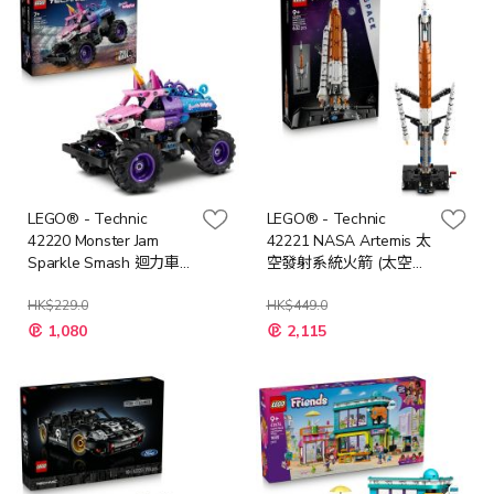
LEGO® - Technic
LEGO® - Technic
42220 Monster Jam
42221 NASA Artemis 太
Sparkle Smash 迴力車
空發射系統火箭 (太空玩
(怪獸卡車,迴力車玩具,禮
具,居家擺設,禮物,玩具)
物,玩具)
HK$229.0
HK$449.0
特
特
1,080
2,115
殊
殊
價
價
格
格