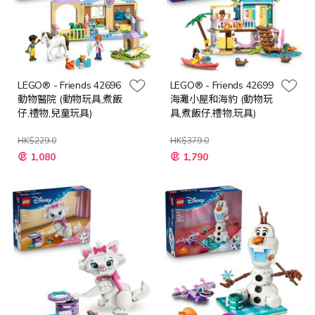
LEGO® - Friends 42696
LEGO® - Friends 42699
動物醫院 (動物玩具,煮飯
海灘小屋和海豹 (動物玩
仔,禮物,兒童玩具)
具,煮飯仔,禮物,玩具)
HK$229.0
HK$379.0
特
特
1,080
1,790
殊
殊
價
價
格
格