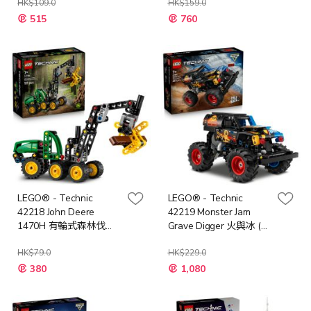
HK$109.0
HK$159.0
特
特
515
760
殊
殊
價
價
格
格
LEGO® - Technic
LEGO® - Technic
42218 John Deere
42219 Monster Jam
1470H 有輪式森林伐木
Grave Digger 火與冰 (怪
機 (工程模型,玩具車,禮
獸卡車,迴力車玩具,禮物,
物,玩具)
HK$79.0
玩具)
HK$229.0
特
特
380
1,080
殊
殊
價
價
格
格