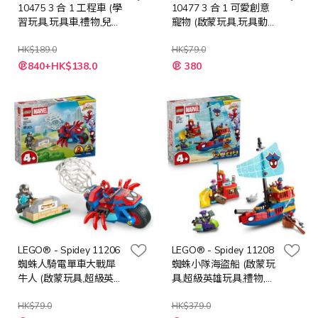
10475 3 合 1 工程車 (學
10477 3 合 1 可愛創意
習玩具,玩具車,禮物,兒童
寵物 (啟蒙玩具,玩具動
玩具)
物,禮物,兒童玩具)
HK$189.0
HK$79.0
特
特
840+HK$138.0
380
殊
殊
價
價
格
格
LEGO® - Spidey 11206
LEGO® - Spidey 11208
蜘蛛人騎電單車大戰犀
蜘蛛小隊海盜船 (啟蒙玩
牛人 (啟蒙玩具,超級英雄
具,超級英雄玩具,禮物,兒
玩具,禮物,兒童玩具)
童玩具)
HK$79.0
HK$379.0
特
特