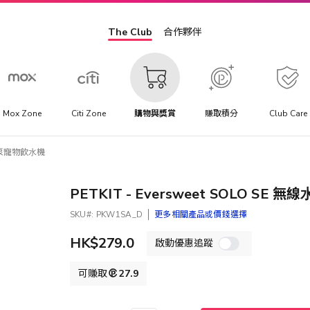
The Club
合作夥伴
Mox Zone
Citi Zone
購物與獎賞
賺取積分
Club Care
無線⽔泵寵物飲⽔機
PETKIT - Eversweet SOLO SE
SKU
PKW1SA_D
更多相關產品或價錢選擇
HK$279.0
啟動優惠追蹤
可賺取
27.9