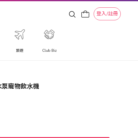
登入/註冊
旅遊
Club Biz
 無線⽔泵寵物飲⽔機