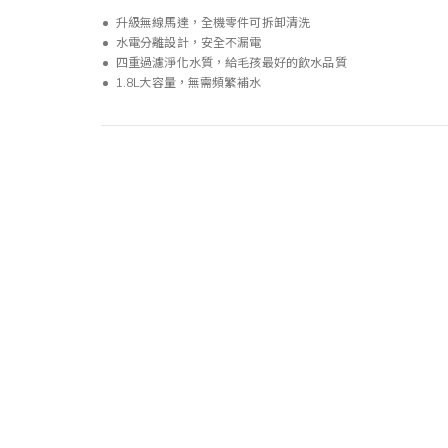
升級無線馬達，全機零件可拆卸清洗
水電分離設計，安全不漏電
四重過濾淨化水質，給毛孩最好的飲水品質
1.8L大容量，無需頻繁補水