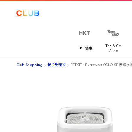
Tap & Go
HKT 優惠
Zone
Club Shopping
親子及寵物
PETKIT - Eversweet SOLO SE 
Skip
Skip
to
to
the
the
end
beginning
of
of
the
the
images
images
gallery
gallery