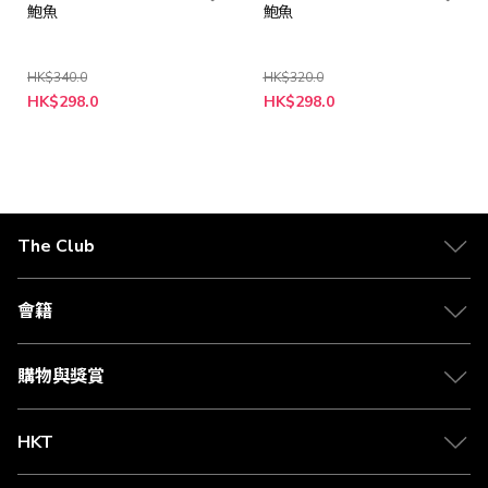
鮑魚
鮑魚
HK$340.0
HK$320.0
特
特
HK$298.0
HK$298.0
殊
殊
價
價
格
格
The Club
關於 The Club
合作夥伴
會籍
Citi The Club 信用卡
會籍及專屬禮遇
媒體中心
賺取積分
購物與獎賞
兌換禮遇
物流與配送
Club 積分助手
Club Shopping 商品領取站
HKT
積分兌換
退款政策
csl.