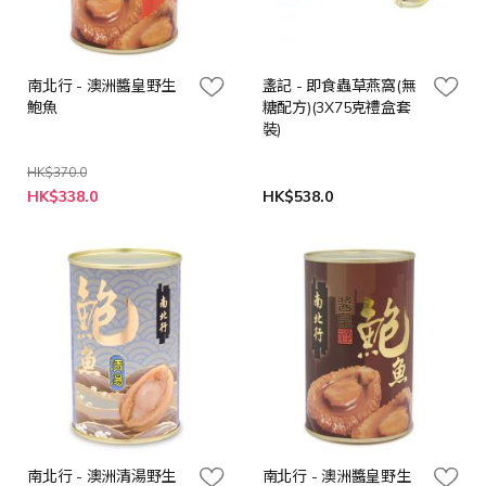
南北行 - 澳洲醬皇野生
盞記 - 即食蟲草燕窩(無
鮑魚
糖配方)(3X75克禮盒套
裝)
HK$370.0
特
HK$338.0
HK$538.0
殊
價
格
南北行 - 澳洲清湯野生
南北行 - 澳洲醬皇野生