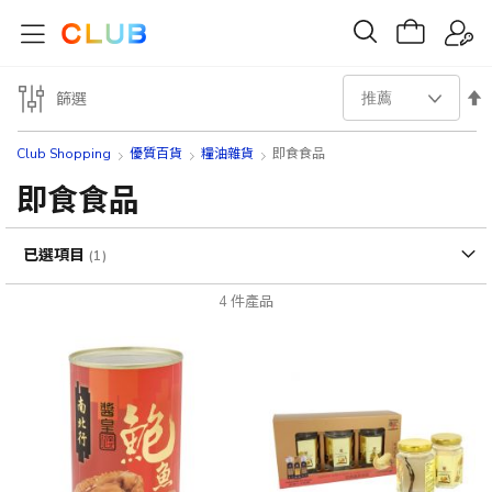
設
篩選
置
Club Shopping
優質百貨
糧油雜貨
即食食品
降
即食食品
序
已選項目
方
4
件產品
向