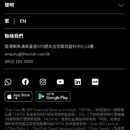
常見問題
1010
聲明
在線客服
網上行
私隱聲明
HKT
繁
EN
使用條款
條款及細則
聯絡我們
不歧視及不騷擾聲明
認可牌照及通告
香港鰂魚涌英皇道979號太古坊電訊盈科中心14樓
enquiry@theclub.com.hk
(852) 183 3000
Club Care 為 HKT Financial Services Limited (「HKTIA」) 所經營的一個服務
品牌。HKTIA 為香港特別行政區保險業監管局 (「IA」) 下的持牌保險代理機構
(持牌保險代理牌照號碼：FA2474)。使用於此網站內所有對「保險」的提述、
與所有保險產品及保險推廣均由 HKTIA 為你直接安排。Club HKT Limited
(「The Club」) 、The Club Travel Services Limited (「Club Travel」) 及香港