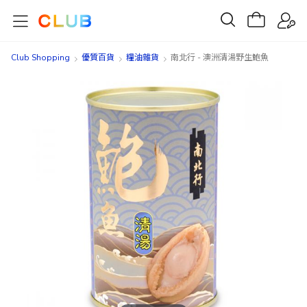
Club Shopping
優質百貨
糧油雜貨
南北行 - 澳洲清湯野生鮑魚
Skip
Skip
to
to
the
the
end
beginning
of
of
the
the
images
images
gallery
gallery