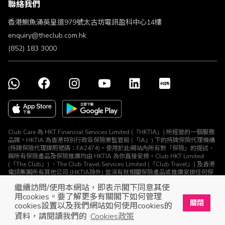
聯絡我們
不歧視及不騷擾聲明
認可牌照及通告
香港鰂魚涌英皇道979號太古坊電訊盈科中心14樓
enquiry@theclub.com.hk
(852) 183 3000
Club Care 為 HKT Financial Services Limited (「HKTIA」) 所經營的一個服務
品牌。HKTIA 為香港特別行政區保險業監管局 (「IA」) 下的持牌保險代理機構
(持牌保險代理牌照號碼：FA2474)。使用於此網站內所有對「保險」的提述、
與所有保險產品及保險推廣均由 HKTIA 為你直接安排。Club HKT Limited
(「The Club」) 、The Club Travel Services Limited (「Club Travel」) 及香港
電訊集團所有其他公司 (HKTIA除外) 並沒有就相關保險產品或推廣安排任何保
險合約或進行其他受規管活動 (定義見《保險業條例》)。
繼續訪問/使用本網站，即表示閣下同意其使
© The Club 2026. 保留所有權利
用cookies。要了解更多有關閣下如何管理
關閉
cookies設置以及我們網站如何使用cookies的
立即下載The Club手機app
開啟
資料，請閱讀我們的
Cookies政策
展開屬於你的獎賞之旅