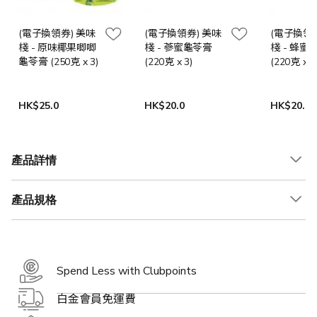
(電子換領券) 美味
(電子換領券) 美味
(電子換領券
棧 - 原味椰果唧唧
棧 - 蔘蜜龜苓膏
棧 - 蜂蜜
龜苓膏 (250克 x 3)
(220克 x 3)
(220克 x 3
HK$25.0
HK$20.0
HK$20.0
產品詳情
產品規格
Spend Less with Clubpoints
白金會員免運費