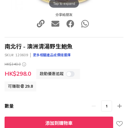
Tap to expand
分享給朋友
南北行 - 澳洲清湯野生鮑魚
SKU
120609
更多相關產品或價錢選擇
HK$340.0
特
HK$298.0
啟動優惠追蹤
殊
價
格
可賺取
29.8
數量
添加到購物車