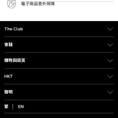
電子商品意外保障
The Club
關於 The Club
合作夥伴
會籍
Citi The Club 信用卡
會籍及專屬禮遇
媒體中心
賺取積分
購物與獎賞
兌換禮遇
物流與配送
Club 積分助手
Club Shopping 商品領取站
HKT
積分兌換
退款政策
csl.
常見問題
1010
聲明
在線客服
網上行
私隱聲明
HKT
繁
EN
使用條款
條款及細則