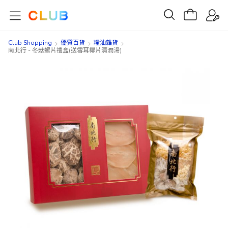
Club Shopping
優質百貨
糧油雜貨
南北行 - 冬菇螺片禮盒(送雪耳椰片清潤湯)
Skip
Skip
to
to
the
the
end
beginning
of
of
the
the
images
images
gallery
gallery