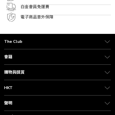
白金會員免運費
電子商品意外保障
The Club
關於 The Club
合作夥伴
會籍
Citi The Club 信用卡
會籍及專屬禮遇
媒體中心
賺取積分
購物與獎賞
兌換禮遇
物流與配送
Club 積分助手
Club Shopping 商品領取站
HKT
積分兌換
退款政策
csl.
常見問題
1010
聲明
在線客服
網上行
私隱聲明