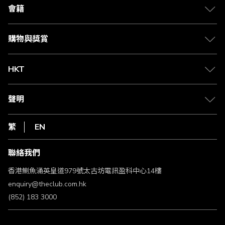
合作夥伴
會籍
Citi The Club 信用卡
會籍及專屬禮遇
媒體中心
賺取積分
購物與獎賞
兌換禮遇
物流與配送
Club 積分助手
Club Shopping 商品領取站
HKT
積分兌換
退款政策
csl.
常見問題
1010
聲明
在線客服
網上行
私隱聲明
HKT
繁
EN
使用條款
條款及細則
聯絡我們
不歧視及不騷擾聲明
認可牌照及通告
香港鰂魚涌英皇道979號太古坊電訊盈科中心14樓
enquiry@theclub.com.hk
(852) 183 3000